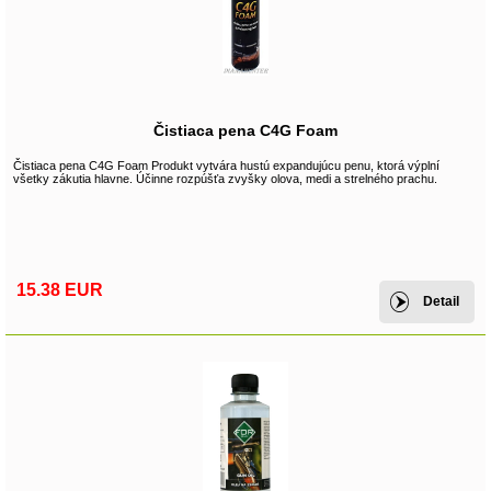
Čistiaca pena C4G Foam
Čistiaca pena C4G Foam Produkt vytvára hustú expandujúcu penu, ktorá výplní
všetky zákutia hlavne. Účinne rozpúšťa zvyšky olova, medi a strelného prachu.
15.38 EUR
Detail