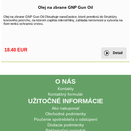
Olej na zbrane GNP Gun Oil
Olej na zbrane GNP Gun Oil Obsahuje nanočastice, ktoré preniknú do štruktúry
kovového povrchu, na ktorom zaplnia mikrotrhliny, zahladia nerovnosti a vytvoria na
ňom tenkú ochrannú vrstvu.
18.40 EUR
Detail
O NÁS
Kontakty
Kontaktný formulár
UŽITOČNÉ INFORMÁCIE
Ako nakupovať
Obchodné podmienky
Poučenie spotrebiteľa o odstúpení
Dodacie podmienky
Reklamačný poriadok