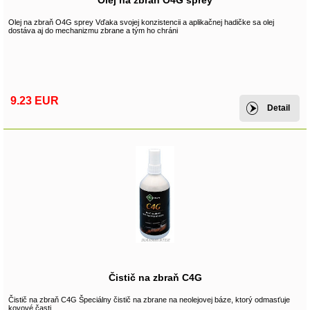
Olej na zbraň O4G sprey
Olej na zbraň O4G sprey Vďaka svojej konzistencii a aplikačnej hadičke sa olej
dostáva aj do mechanizmu zbrane a tým ho chráni
9.23 EUR
Detail
Čistič na zbraň C4G
Čistič na zbraň C4G Špeciálny čistič na zbrane na neolejovej báze, ktorý odmasťuje
kovové časti.