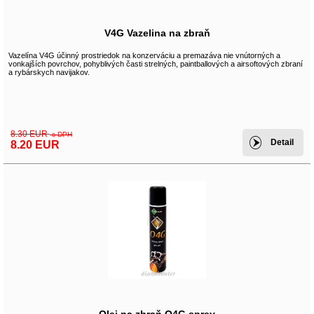
V4G Vazelina na zbraň
Vazelína V4G účinný prostriedok na konzerváciu a premazáva nie vnútorných a
vonkajších povrchov, pohyblivých časti strelných, paintballových a airsoftových zbraní
a rybárskych navijakov.
8.30 EUR
s DPH
Detail
8.20 EUR