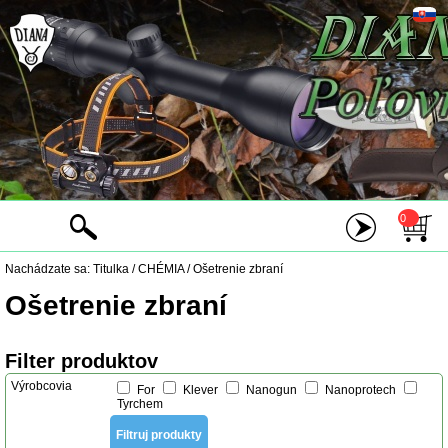
0
Nachádzate sa:
Titulka
/
CHÉMIA
/
Ošetrenie zbraní
Ošetrenie zbraní
Filter produktov
Výrobcovia
For
Klever
Nanogun
Nanoprotech
Tyrchem