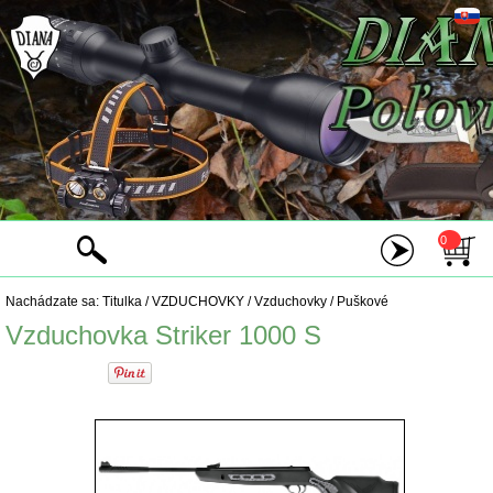
0
Nachádzate sa:
Titulka
/
VZDUCHOVKY
/
Vzduchovky
/
Puškové
Vzduchovka Striker 1000 S