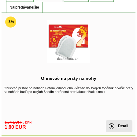
Najpredávanejšie
-3%
Ohrievač na prsty na nohy
Ohrievač prstov na nohách Potom jednoducho vkĺznite do svojich topánok a vaše prsty
na nohách budú po celých 6hodín chránené pred akoukoľvek zimou.
1.64 EUR
s DPH
Detail
1.60 EUR