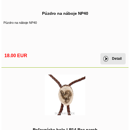
Púzdro na náboje NP40
Púzdro na náboje NP40
18.00 EUR
Detail
Poľovnícke bolo LP14 Rez paroh