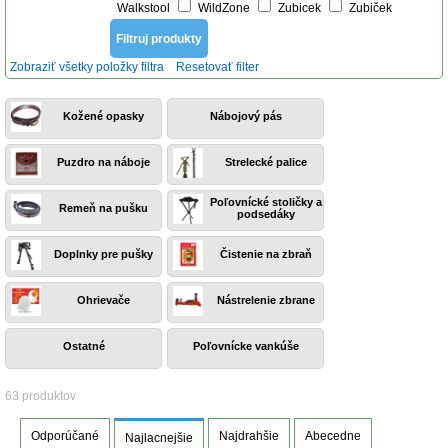
Walkstool
WildZone
Zubicek
Zubiček
Zobraziť všetky položky filtra
Resetovať filter
Kožené opasky
Nábojový pás
Puzdro na náboje
Strelecké palice
Poľovnícké stoličky a
Remeň na pušku
podsedáky
Doplnky pre pušky
Čistenie na zbraň
Ohrievače
Nástrelenie zbrane
Ostatné
Poľovnícke vankúše
63 produktov
Odporúčané
Najdrahšie
Abecedne
Najlacnejšie