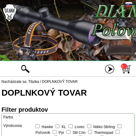
0
Nachádzate sa:
Titulka
/
DOPLNKOVÝ TOVAR
DOPLNKOVÝ TOVAR
Filter produktov
Farba
Výrobcovia
Hawke
KL
Lovec
Nikko Stirling
Poľovník
Pyr
Stil Crin
Thermopad