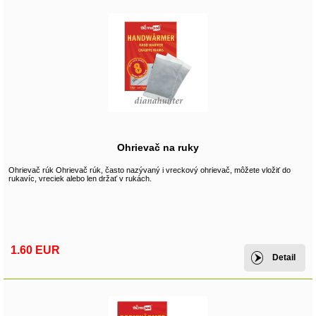
Ohrievač na ruky
Ohrievač rúk Ohrievač rúk, často nazývaný i vreckový ohrievač, môžete vložiť do
rukavíc, vreciek alebo len držať v rukách.
1.60 EUR
Detail