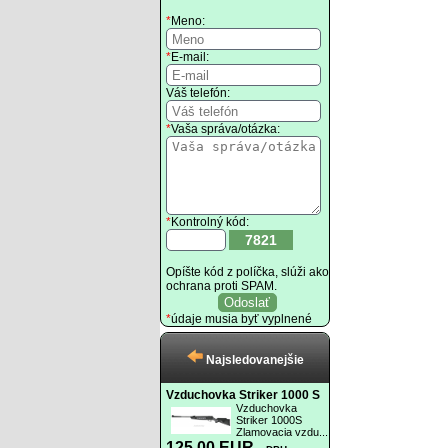
*
Meno:
*
E-mail:
Váš telefón:
*
Vaša správa/otázka:
*
Kontrolný kód:
7821
Opíšte kód z políčka, slúži ako
ochrana proti SPAM.
*
údaje musia byť vyplnené
Najsledovanejšie
Vzduchovka Striker 1000 S
Vzduchovka
Striker 1000S
Zlamovacia vzdu...
125.00 EUR