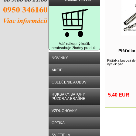
Váš nákupný košík
neobsahuje žiadny produkt.
Píšťalka
NOVINKY
Píšťalka kovová dv
výcvik psa
AKCIE
OBLEČENIE A OBUV
RUKSAKY, BATOHY,
5.40 EUR
PÚZDRA A BRAŠNE
VZDUCHOVKY
OPTIKA
SVIETIDLÁ