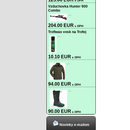
s DPH
Vzduchovka Hunter 900
Combo
...
204.00 EUR
s DPH
Trofiwax vosk na Trofej
...
10.10 EUR
s DPH
...
94.00 EUR
s DPH
...
90.00 EUR
s DPH
Novinky e-mailom