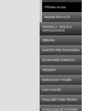
Píšťalka na psa
Náučné DVD a CD
VNADIDLA , PASCE A
ODPUDZOVAČE
OBRANA
DARČEK PRE POĽOVNÍKA
OCHRANNÉ POMÔCKY
TREZORY
DOPLNKOVÝ TOVAR
LUKY A KUŠE
PODLOŽKY POD TROFEJ
KYNOLOGICKÉ POTREBY