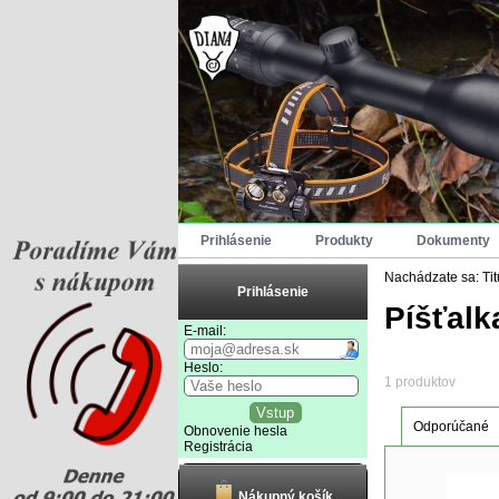
Prihlásenie
Produkty
Dokumenty
Nachádzate sa:
Ti
Prihlásenie
Píšťalk
E-mail:
Heslo:
1 produktov
Odporúčané
Obnovenie hesla
Registrácia
Nákupný košík