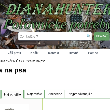
Váš profil
Košík
Kontakt
Hlavná
Pomoc
tulka
/
VÁBNIČKY
/
Píšťalka na psa
a na psa
Najdrahšie
Abecedne
Najpredávanejšie
Najlacnejšie