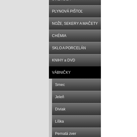
PLYNOVÁ PIŠTOĽ
NOŽE, SEKERY A MAČETY
CHÉMIA
SKLO A PORCELÁN
KNIHY a DVD
VÁBNIČKY
Srnec
Jeleň
Diviak
Líška
Pernatá zver