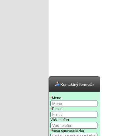
Kontaktný formulár
*
Meno:
*
E-mail:
Váš telefón:
*
Vaša správa/otázka: