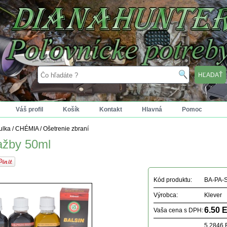
Váš profil
Košík
Kontakt
Hlavná
Pomoc
tulka
/
CHÉMIA
/
Ošetrenie zbraní
ažby 50ml
Kód produktu:
BA-PA-
Výrobca:
Klever
6.50 
Vaša cena s DPH:
5.2846