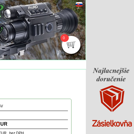
0
SV
EUR
 EUR bez DPH