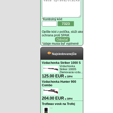
*
Kontrolný kód:
7323
Opíšte kód z políčka, slúži ako
ochrana proti SPAM.
*
údaje musia byť vyplnené
Najsledovanejšie
Vzduchovka Striker 1000 S
Vzduchovka
Striker 1000S
Zlamovacia vzdu...
125.00 EUR
s DPH
Vzduchovka Hunter 900
Combo
...
204.00 EUR
s DPH
Trofiwax vosk na Trofej
...