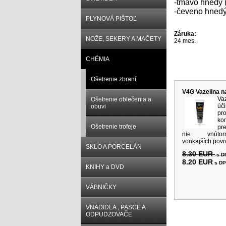
-tmavo hnedý 
-čeveno hned
PLYNOVÁ PIŠTOĽ
Záruka:
NOŽE, SEKERY A MAČETY
24 mes.
CHÉMIA
Súvisiace p
Ošetrenie zbraní
V4G Vazelina n
Va
Ošetrenie oblečenia a
úč
obuvi
pr
ko
Ošetrenie trofeje
pr
nie vnúto
vonkajších povrc
SKLO A PORCELÁN
8.30 EUR
s D
8.20 EUR
s D
KNIHY a DVD
VÁBNIČKY
VNADIDLA , PASCE A
ODPUDZOVAČE