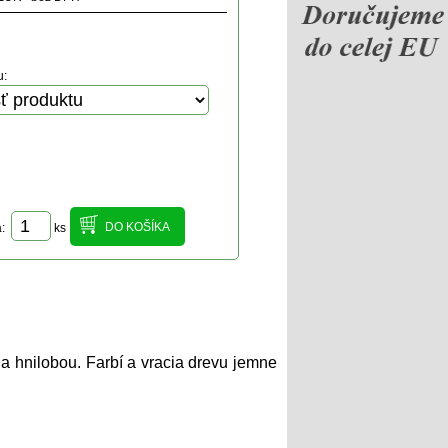
u:
a:
ks
a hnilobou. Farbí a vracia drevu jemne