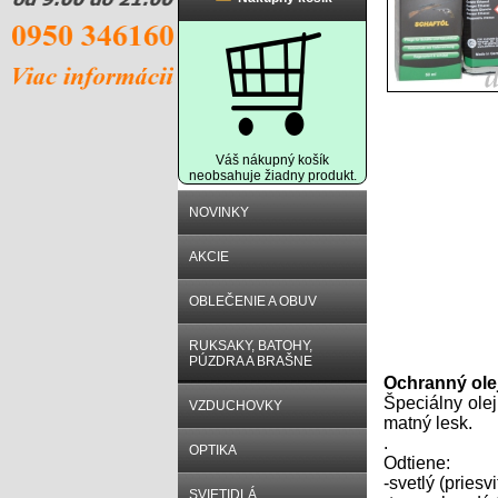
Váš nákupný košík
neobsahuje žiadny produkt.
NOVINKY
AKCIE
OBLEČENIE A OBUV
RUKSAKY, BATOHY,
Popis prod
PÚZDRA A BRAŠNE
Ochranný ole
Špeciálny olej
VZDUCHOVKY
matný lesk.
.
OPTIKA
Odtiene:
-svetlý (priesvi
SVIETIDLÁ