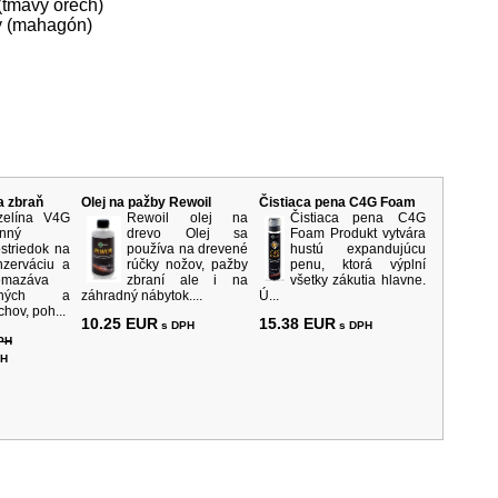
(tmavý orech)
ý (mahagón)
rodukty
a zbraň
Olej na pažby Rewoil
Čistiaca pena C4G Foam
zelína V4G
Rewoil olej na
Čistiaca pena C4G
inný
drevo Olej sa
Foam Produkt vytvára
ostriedok na
používa na drevené
hustú expandujúcu
nzerváciu a
rúčky nožov, pažby
penu, ktorá výplní
emazáva
zbraní ale i na
všetky zákutia hlavne.
rných a
záhradný nábytok....
Ú...
hov, poh...
10.25 EUR
15.38 EUR
s DPH
s DPH
PH
PH