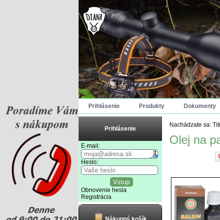
Prihlásenie
Produkty
Dokumenty
Nachádzate sa:
Ti
Prihlásenie
Olej na p
E-mail:
Heslo:
Obnovenie hesla
Registrácia
Nákupný košík