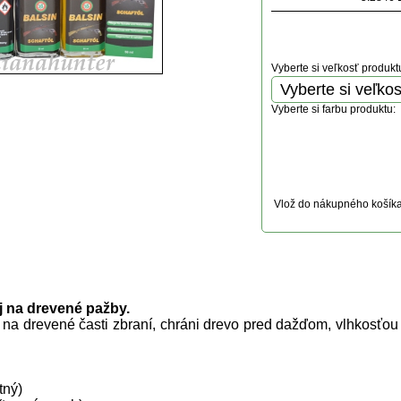
Vyberte si veľkosť produkt
Vyberte si farbu produktu:
Vlož do nákupného košík
uktu
j na drevené pažby.
 na drevené časti zbraní, c
hráni drevo pred dažďom, vlhkosťou 
tný)