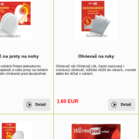
č na prsty na nohy
Ohrievač na ruky
a nohách Potom jednoducho
Ohrievač rúk Ohrievač rúk, často nazývaný i
 topánok a vaše prsty na nohách
vreckový ohrievač, môžete vložiť do rukavíc, vreciek
odín chránené pred akoukoľvek
alebo len držať v rukách.
1.60 EUR
Detail
Detail