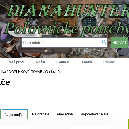
Váš profil
Košík
Kontakt
Hlavná
Pomoc
tulka
/
DOPLNKOVÝ TOVAR
/
Ohrievače
ače
Najdrahšie
Abecedne
Najpredávanejšie
Najlacnejšie