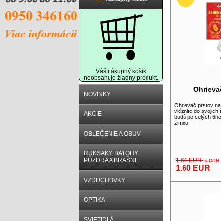
Váš nákupný košík
neobsahuje žiadny produkt.
Ohrieva
NOVINKY
Ohrievač prstov n
vkĺznite do svojich
AKCIE
budú po celých 6h
zimou.
OBLEČENIE A OBUV
RUKSAKY, BATOHY,
PÚZDRA A BRAŠNE
1.64 EUR
s DPH
1.60 EUR
VZDUCHOVKY
OPTIKA
SVIETIDLÁ