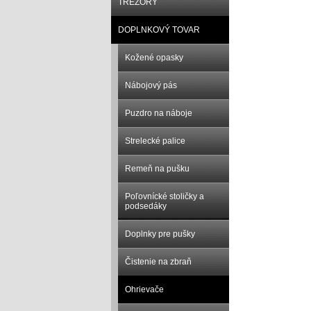
TREZORY
DOPLNKOVÝ TOVAR
Kožené opasky
Nábojový pás
Puzdro na náboje
Strelecké palice
Remeň na pušku
Poľovnícké stoličky a
podsedáky
Doplnky pre pušky
Čistenie na zbraň
Ohrievače