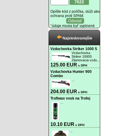
7622
Opíšte kód z políčka, slúži ako
ochrana proti SPAM.
*
údaje musia byť vyplnené
Najsledovanejšie
Vzduchovka Striker 1000 S
Vzduchovka
Striker 1000S
Zlamovacia vzdu...
125.00 EUR
s DPH
Vzduchovka Hunter 900
Combo
...
204.00 EUR
s DPH
Trofiwax vosk na Trofej
...
10.10 EUR
s DPH
...