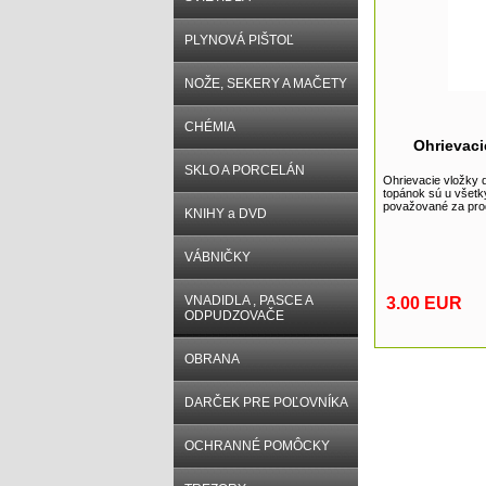
PLYNOVÁ PIŠTOĽ
NOŽE, SEKERY A MAČETY
CHÉMIA
Ohrievaci
SKLO A PORCELÁN
Ohrievacie vložky 
topánok sú u všetk
považované za prod
KNIHY a DVD
VÁBNIČKY
VNADIDLA , PASCE A
3.00 EUR
ODPUDZOVAČE
OBRANA
DARČEK PRE POĽOVNÍKA
OCHRANNÉ POMÔCKY