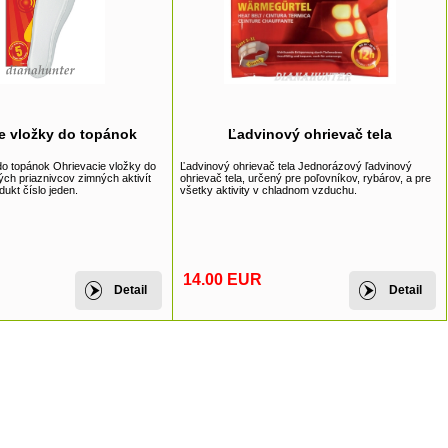
e vložky do topánok
Ľadvinový ohrievač tela
do topánok Ohrievacie vložky do
Ľadvinový ohrievač tela Jednorázový ľadvinový
ých priaznivcov zimných aktivít
ohrievač tela, určený pre poľovníkov, rybárov, a pre
ukt číslo jeden.
všetky aktivity v chladnom vzduchu.
14.00 EUR
Detail
Detail