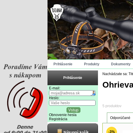
Prihlásenie
Produkty
Dokumenty
Nachádzate sa:
Ti
Prihlásenie
Ohriev
E-mail:
Heslo:
5 produktov
Obnovenie hesla
Odporúčané
Registrácia
-3%
Nákupný košík