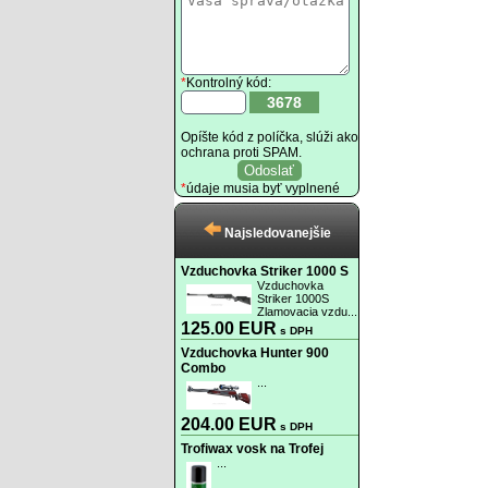
*
Kontrolný kód:
3678
Opíšte kód z políčka, slúži ako
ochrana proti SPAM.
*
údaje musia byť vyplnené
Najsledovanejšie
Vzduchovka Striker 1000 S
Vzduchovka
Striker 1000S
Zlamovacia vzdu...
125.00 EUR
s DPH
Vzduchovka Hunter 900
Combo
...
204.00 EUR
s DPH
Trofiwax vosk na Trofej
...