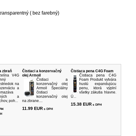
transparentný ( bez farebný)
rodukty
a zbraň
Čistiaci a konzervačný
Čistiaca pena C4G Foam
zelína V4G
olej Armoil
Čistiaca pena C4G
inný
Čistiaci a
Foam Produkt vytvára
ostriedok na
konzervačný olej
hustú expandujúcu
nzerváciu a
Armoil Špeciálny
penu, ktorá výplní
emazáva
čistiaci
všetky zákutia hlavne.
rných a
konzervačný olej
Ú...
hov, poh...
na zbrane....
15.38 EUR
s DPH
11.99 EUR
PH
s DPH
PH