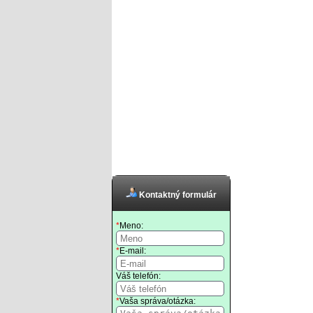
Kontaktný formulár
*
Meno:
*
E-mail:
Váš telefón:
*
Vaša správa/otázka: