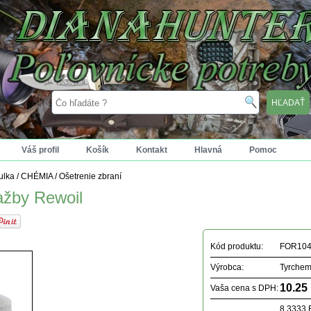
Váš profil
Košík
Kontakt
Hlavná
Pomoc
tulka
/
CHÉMIA
/
Ošetrenie zbraní
ažby Rewoil
Kód produktu:
FOR104
Výrobca:
Tyrche
10.25
Vaša cena s DPH:
8.3333