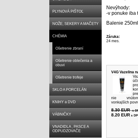
Nevýhody:
PLYNOVÁ PIŠTOĽ
-v ponuke iba 
Balenie 250ml
NOŽE, SEKERY A MAČETY
CHÉMIA
Záruka:
24 mes.
Ošetrenie zbraní
Súvisiace p
Ošetrenie oblečenia a
obuvi
V4G Vazelina n
Va
Ošetrenie trofeje
úč
pr
ko
SKLO A PORCELÁN
pr
nie vnúto
KNIHY a DVD
vonkajších povrc
8.30 EUR
s D
VÁBNIČKY
8.20 EUR
s D
VNADIDLA , PASCE A
ODPUDZOVAČE