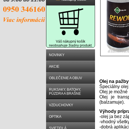
Váš nákupný košík
neobsahuje žiadny produkt.
NOVINKY
AKCIE
Popis prod
OBLEČENIE A OBUV
Olej na pažby
Špeciálny olej
RUKSAKY, BATOHY,
Olej je možné
PÚZDRA A BRAŠNE
Olej je tran
(balzamuje).
VZDUCHOVKY
Výhody prípr
-olej ja bez z
OPTIKA
-vhodný všetk
-dobrá aplikác
SVIETIDLÁ