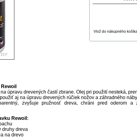
Vlož do nákupného košík
uktu
 Rewoil
 na úpravu drevených častí zbrane. Olej pri použití nesteká, pre
 použiť aj na úpravu drevených rúčiek nožov a záhradného náby
sparentný, zvyšuje pružnosť dreva, chráni pred oderom a
avku Rewoil:
ápachu
y druhy dreva
ia na drevo