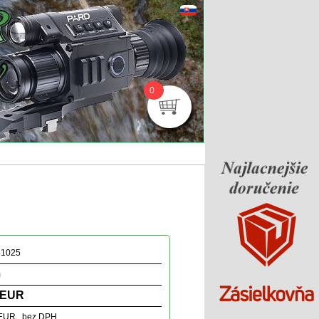
0
1025
m
 EUR
 EUR bez DPH