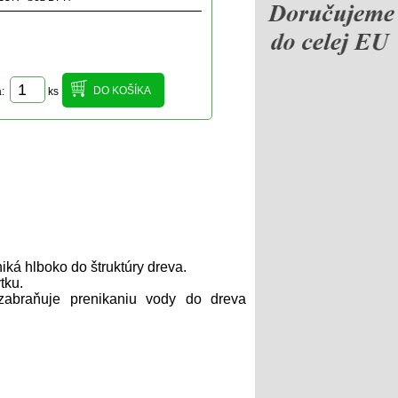
a:
ks
niká hlboko do štruktúry dreva.
tku.
 zabraňuje prenikaniu vody do dreva