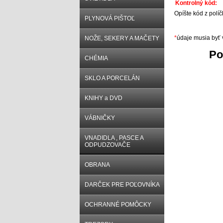
Kontrolný kód:
Opíšte kód z políč
PLYNOVÁ PIŠTOĽ
*
údaje musia byť
NOŽE, SEKERY A MAČETY
Po
CHÉMIA
SKLO A PORCELÁN
KNIHY a DVD
VÁBNIČKY
VNADIDLA , PASCE A
ODPUDZOVAČE
OBRANA
DARČEK PRE POĽOVNÍKA
OCHRANNÉ POMÔCKY