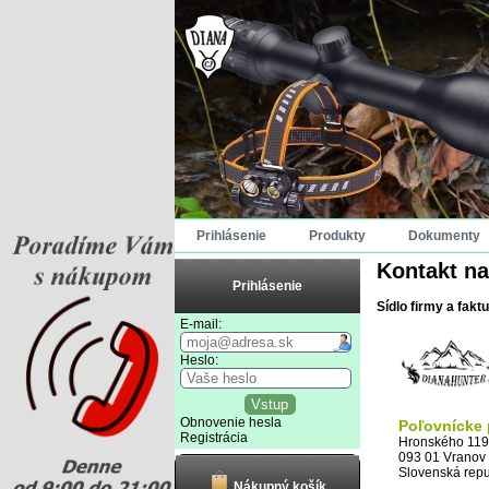
Prihlásenie
Produkty
Dokumenty
Kontakt na
Prihlásenie
Sídlo firmy a fakt
E-mail:
Heslo:
Obnovenie hesla
Poľovnícke
Registrácia
Hronského 11
093 01 Vranov
Slovenská repu
Nákupný košík