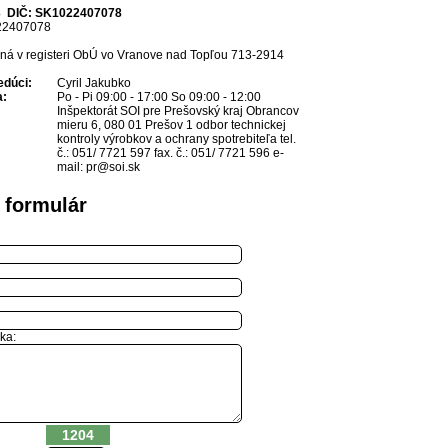
3
DIČ: SK1022407078
2407078
aná v registeri ObÚ vo Vranove nad Topľou 713-2914
edúci:
Cyril Jakubko
a:
Po - Pi 09:00 - 17:00 So 09:00 - 12:00
Inšpektorát SOI pre Prešovský kraj Obrancov
mieru 6, 080 01 Prešov 1 odbor technickej
kontroly výrobkov a ochrany spotrebiteľa tel.
č.: 051/ 7721 597 fax. č.: 051/ 7721 596 e-
mail: pr@soi.sk
 formulár
ka:
1204