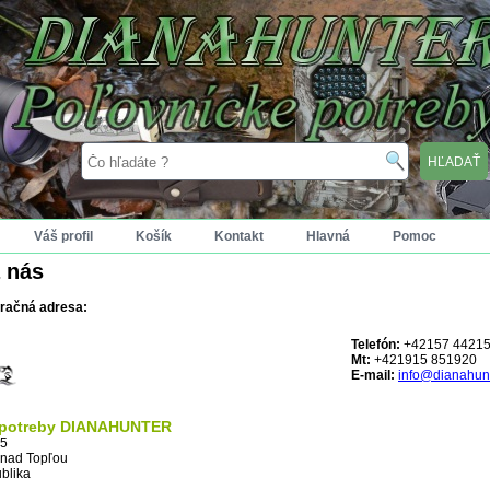
Váš profil
Košík
Kontakt
Hlavná
Pomoc
 nás
uračná adresa:
Telefón:
+42157 4421
Mt:
+421915 851920
E-mail:
info@dianahunt
 potreby DIANAHUNTER
95
 nad Topľou
blika