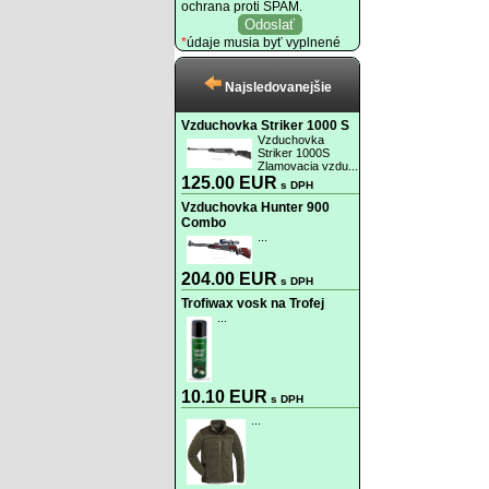
ochrana proti SPAM.
*
údaje musia byť vyplnené
Najsledovanejšie
Vzduchovka Striker 1000 S
Vzduchovka
Striker 1000S
Zlamovacia vzdu...
125.00 EUR
s DPH
Vzduchovka Hunter 900
Combo
...
204.00 EUR
s DPH
Trofiwax vosk na Trofej
...
10.10 EUR
s DPH
...