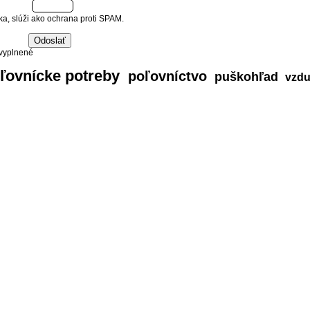
ka, slúži ako ochrana proti SPAM.
 vyplnené
ľovnícke potreby
poľovníctvo
puškohľad
vzdu