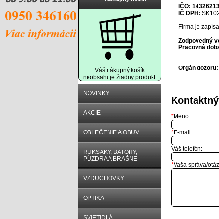
IČO: 1432621
IČ DPH:
SK102
Firma je zapís
Zodpovedný v
Pracovná dob
Orgán dozoru:
Váš nákupný košík
neobsahuje žiadny produkt.
NOVINKY
Kontaktný
AKCIE
*
Meno:
OBLEČENIE A OBUV
*
E-mail:
Váš telefón:
RUKSAKY, BATOHY,
PÚZDRA A BRAŠNE
*
Vaša správa/otáz
VZDUCHOVKY
OPTIKA
SVIETIDLÁ