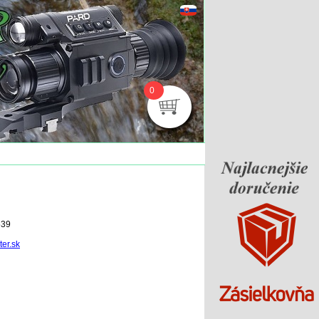
0
539
er.sk