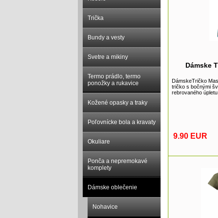
Trička
Bundy a vesty
Svetre a mikiny
Dámske T
Termo prádlo, termo
DámskeTričko Mas
ponožky a rukavice
tričko s bočnými šv
rebrovaného úpletu
Kožené opasky a traky
Poľovnícke bola a kravaty
9.90 EUR
Okuliare
Ponča a nepremokavé
komplety
Dámske oblečenie
Nohavice