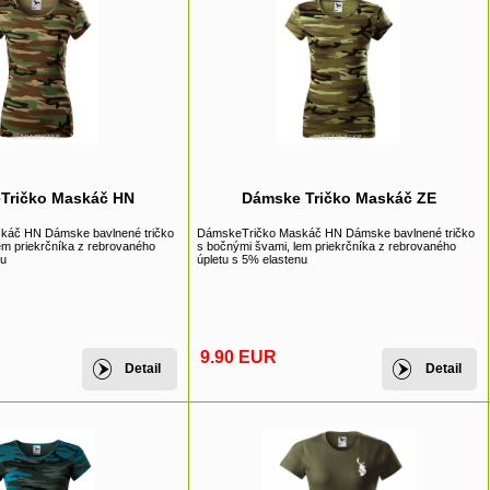
Tričko Maskáč HN
Dámske Tričko Maskáč ZE
káč HN Dámske bavlnené tričko
DámskeTričko Maskáč HN Dámske bavlnené tričko
em priekrčníka z rebrovaného
s bočnými švami, lem priekrčníka z rebrovaného
nu
úpletu s 5% elastenu
9.90 EUR
Detail
Detail