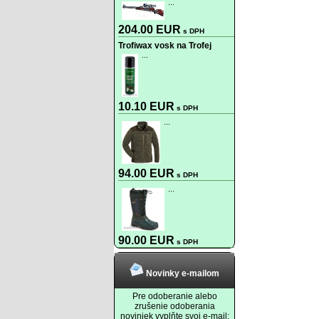
...
204.00 EUR
s DPH
Trofiwax vosk na Trofej
...
10.10 EUR
s DPH
...
94.00 EUR
s DPH
...
90.00 EUR
s DPH
Novinky e-mailom
Pre odoberanie alebo
zrušenie odoberania
noviniek vyplňte svoj e-mail: