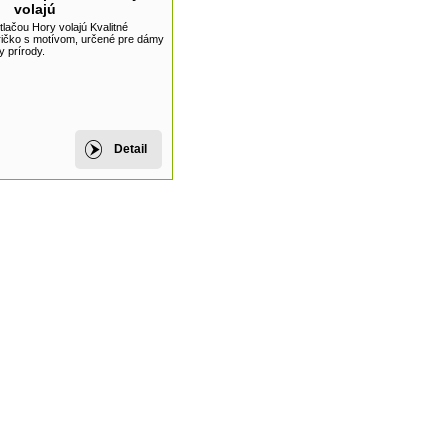
volajú
lačou Hory volajú Kvalitné
ričko s motívom, určené pre dámy
y prírody.
Detail