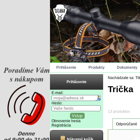
Prihlásenie
Produkty
Dokumenty
Nachádzate sa:
Ti
Prihlásenie
Trička
E-mail:
Heslo:
13 produktov
Obnovenie hesla
Odporúčané
Registrácia
Nákupný košík