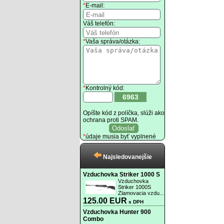
*
E-mail:
Váš telefón:
*
Vaša správa/otázka:
*
Kontrolný kód:
6963
Opíšte kód z políčka, slúži ako
ochrana proti SPAM.
*
údaje musia byť vyplnené
Najsledovanejšie
Vzduchovka Striker 1000 S
Vzduchovka
Striker 1000S
Zlamovacia vzdu...
125.00 EUR
s DPH
Vzduchovka Hunter 900
Combo