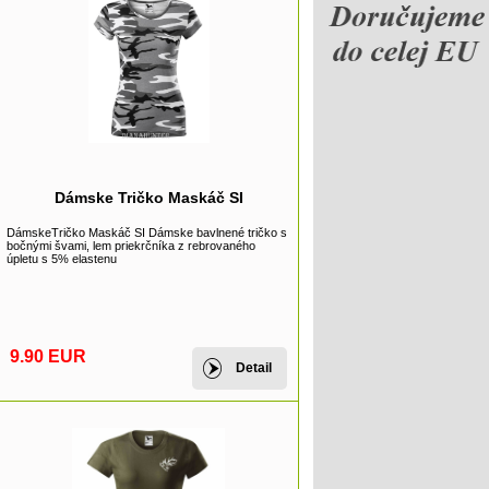
Dámske Tričko Maskáč SI
DámskeTričko Maskáč SI Dámske bavlnené tričko s
bočnými švami, lem priekrčníka z rebrovaného
úpletu s 5% elastenu
9.90 EUR
Detail