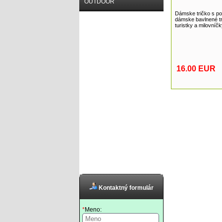
OUTDOOR
Dámske tričko s pot
dámske bavlnené t
turistky a milovníčk
16.00 EUR
Kontaktný formulár
*
Meno: