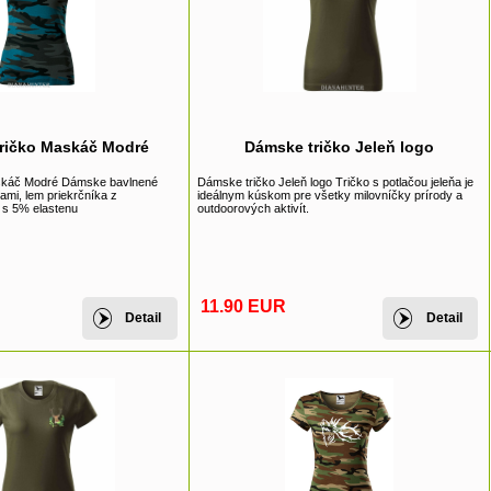
ričko Maskáč Modré
Dámske tričko Jeleň logo
káč Modré Dámske bavlnené
Dámske tričko Jeleň logo Tričko s potlačou jeleňa je
ami, lem priekrčníka z
ideálnym kúskom pre všetky milovníčky prírody a
 s 5% elastenu
outdoorových aktivít.
11.90 EUR
Detail
Detail