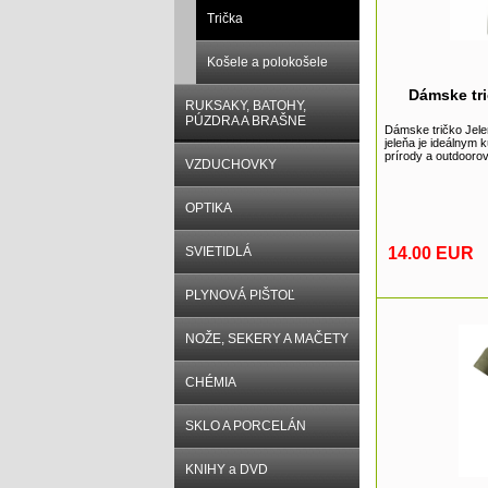
Trička
Košele a polokošele
Dámske tri
RUKSAKY, BATOHY,
PÚZDRA A BRAŠNE
Dámske tričko Jele
jeleňa je ideálnym
prírody a outdoorov
VZDUCHOVKY
OPTIKA
SVIETIDLÁ
14.00 EUR
PLYNOVÁ PIŠTOĽ
NOŽE, SEKERY A MAČETY
CHÉMIA
SKLO A PORCELÁN
KNIHY a DVD