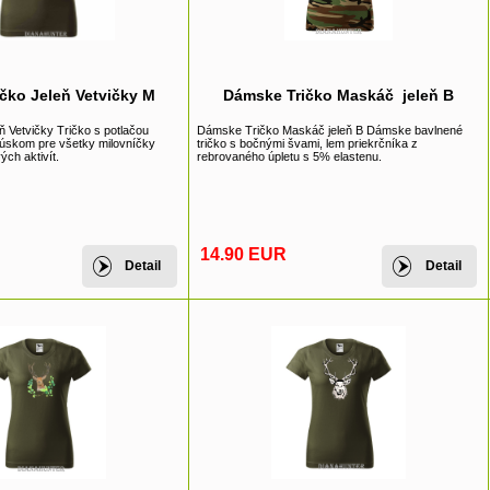
čko Jeleň Vetvičky M
Dámske Tričko Maskáč jeleň B
ň Vetvičky Tričko s potlačou
Dámske Tričko Maskáč jeleň B Dámske bavlnené
 kúskom pre všetky milovníčky
tričko s bočnými švami, lem priekrčníka z
ých aktivít.
rebrovaného úpletu s 5% elastenu.
14.90 EUR
Detail
Detail