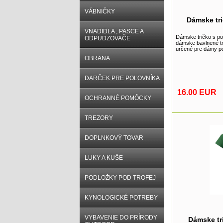
VÁBNIČKY
Dámske tri
VNADIDLA , PASCE A
Dámske tričko s pot
ODPUDZOVAČE
dámske bavlnené t
určené pre dámy po
OBRANA
DARČEK PRE POĽOVNÍKA
16.00 EUR
OCHRANNÉ POMÔCKY
TREZORY
DOPLNKOVÝ TOVAR
LUKY A KUŠE
PODLOŽKY POD TROFEJ
KYNOLOGICKÉ POTREBY
VYBAVENIE DO PRÍRODY
Dámske tr