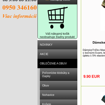
Váš nákupný košík
neobsahuje žiadny produkt.
Dámske
NOVINKY
DámskeTričko Mas
s bočnými švami, l
AKCIE
úpletu s 5% elaste
OBLEČENIE A OBUV
Poľovnícke klobúky a
čiapky
9.90 EUR
Obuv
Nohavice
Košele