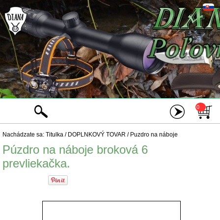
0
Nachádzate sa:
Titulka
/
DOPLNKOVÝ TOVAR
/
Puzdro na náboje
Púzdro na náboje broková 6
prevliekačka.