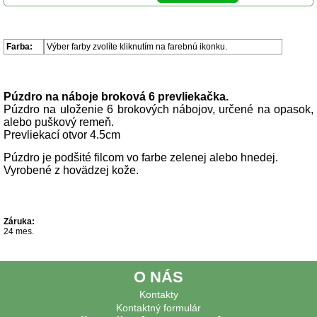
Parametre produktu
Farba:
Výber farby zvolíte kliknutím na farebnú ikonku.
Popis produktu
Púzdro na náboje broková 6 prevliekačka.
Púzdro na uloženie 6 brokových nábojov, určené na opasok,
alebo puškový remeň.
Prevliekací otvor 4.5cm
Púzdro je podšité filcom vo farbe zelenej alebo hnedej.
Vyrobené z hovädzej kože.
Záruka:
24 mes.
O NÁS
Kontakty
Kontaktný formulár