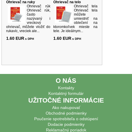
Ohrievač na ruky
Ohrievač na telo
Ohrievač rúk
Ohrievač tela
Ohrievač rúk,
Ohrievač tela
často
môžete
nazývaný i
umiestniť na
vreckový
oblečení na
ohrievač, môžete vložiť do
ktoromkoľvek mieste na
rukavíc, vreciek ale...
tele. Je ideálnym...
1.60 EUR
1.60 EUR
s DPH
s DPH
O NÁS
Kontakty
Kontaktný formulár
UŽITOČNÉ INFORMÁCIE
Ako nakupovať
Obchodné podmienky
Poučenie spotrebiteľa o odstúpení
Dodacie podmienky
Reklamačný poriadok