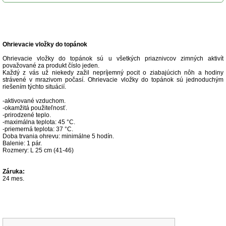
Popis produktu
Ohrievacie vložky do topánok
Ohrievacie vložky do topánok sú u všetkých priaznivcov zimných aktivít
považované za produkt číslo jeden.
Každý z vás už niekedy zažil nepríjemný pocit o ziabajúcich nôh a hodiny
strávené v mrazivom počasí. Ohrievacie vložky do topánok sú jednoduchým
riešením týchto situácií.
-aktivované vzduchom.
-okamžitá použiteľnosť.
-prirodzené teplo.
-maximálna teplota: 45 °C.
-priemerná teplota: 37 °C.
Doba trvania ohrevu: minimálne 5 hodín.
Balenie: 1 pár.
Rozmery: L 25 cm (41-46)
Záruka:
24 mes.
Súvisiace produkty