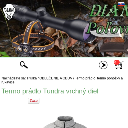
0
Nachádzate sa:
Titulka
/
OBLEČENIE A OBUV
/
Termo prádlo, termo ponožky a
rukavice
Termo prádlo Tundra vrchný diel