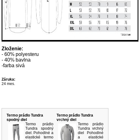
Zloženie:
- 60% polyesteru
- 40% bavlna
-farba sivá
Záruka:
24 mes.
Súvisiace produkty
Termo prádlo Tundra
Termo prádlo Tundra
spodný diel
vrchný diel
Termo prádlo
Termo prádlo
Tundra spodný
Tundra vrchný
diel. Pohodlné a
diel Pohodlné
elastické termo
a elastické