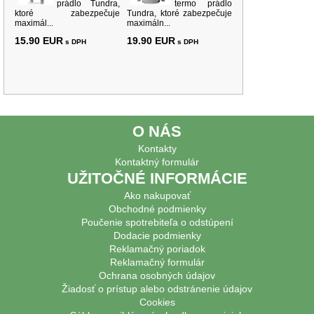
prádlo Tundra,
termo prádlo
ktoré zabezpečuje
Tundra, ktoré zabezpečuje
maximál...
maximáln...
15.90 EUR
19.90 EUR
s DPH
s DPH
O NÁS
Kontakty
Kontaktný formulár
UŽITOČNÉ INFORMÁCIE
Ako nakupovať
Obchodné podmienky
Poučenie spotrebiteľa o odstúpení
Dodacie podmienky
Reklamačný poriadok
Reklamačný formulár
Ochrana osobných údajov
Žiadosť o prístup alebo odstránenie údajov
Cookies