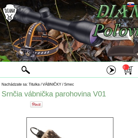
0
Nachádzate sa:
Titulka
/
VÁBNIČKY
/
Srnec
Srnčia vábnička parohovina V01