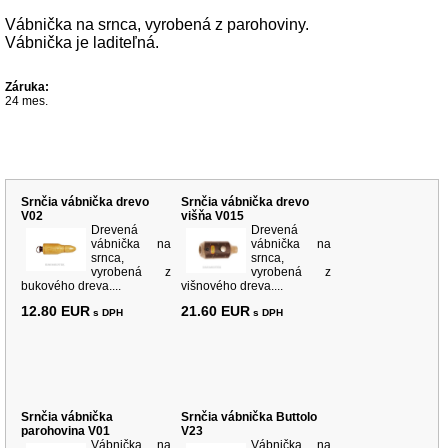
Vábnička na srnca, vyrobená z parohoviny.
Vábnička je laditeľná.
Záruka:
24 mes.
Súvisiace produkty
Srnčia vábnička drevo
Srnčia vábnička drevo
V02
višňa V015
Drevená
Drevená
vábnička na
vábnička na
srnca,
srnca,
vyrobená z
vyrobená z
bukového dreva....
višnového dreva....
12.80 EUR
21.60 EUR
s DPH
s DPH
Srnčia vábnička
Srnčia vábnička Buttolo
parohovina V01
V23
Vábnička na
Vábnička na