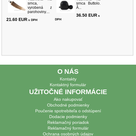
srnca,
srnca Buttolo.
vyrobená z
Â...
parohoviny....
36.50 EUR
s
21.60 EUR
DPH
s DPH
O NÁS
Kontakty
Kontaktný formulár
UŽITOČNÉ INFORMÁCIE
Ako nakupovať
Obchodné podmienky
Poučenie spotrebiteľa o odstúpení
Dodacie podmienky
Reklamačný poriadok
Reklamačný formulár
Ochrana osobných údajov