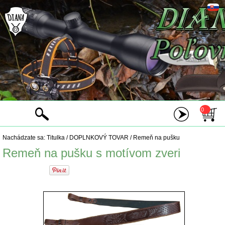
0
Nachádzate sa:
Titulka
/
DOPLNKOVÝ TOVAR
/
Remeň na pušku
Remeň na pušku s motívom zveri