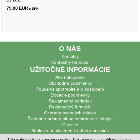
diviak a...
79.00 EUR
s DPH
O NÁS
Kontakty
Kontaktný formulár
UŽITOČNÉ INFORMÁCIE
Ako nakupovať
Obchodné podmienky
Poučenie spotrebiteľa o odstúpení
Dodacie podmienky
Reklamačný poriadok
Reklamačný formulár
Ochrana osobných údajov
Žiadosť o prístup alebo odstránenie údajov
Cookies
Súhlas s prihlásením k odberu noviniek
PODPOROVANÉ PLATBY
Táto webová stránka používa cookies. Pokračovaním v prehliadaní si tejto