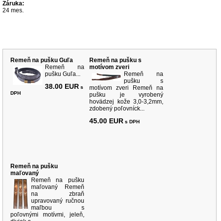
Záruka:
24 mes.
Súvisiace produkty
Remeň na pušku Guľa
Remeň na pušku s
Remeň na
motívom zveri
pušku Guľa...
Remeň na
pušku s
38.00 EUR
s
motívom zveri Remeň na
DPH
pušku je vyrobený
hovädzej kože 3,0-3,2mm,
zdobený poľovníck...
45.00 EUR
s DPH
Remeň na pušku
maľovaný
Remeň na pušku
maľovaný Remeň
na zbraň
upravovaný ručnou
maľbou s
poľovnými motívmi, jeleň,