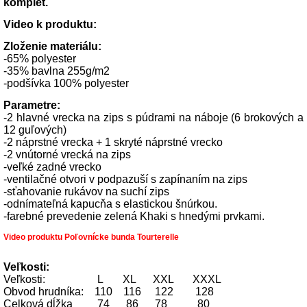
komplet.
Video k produktu:
Zloženie materiálu:
-65% polyester
-35% bavlna 255g/m2
-podšívka 100% polyester
Parametre:
-2 hlavné vrecka na zips s púdrami na náboje (6 brokových a
12 guľových)
-2 náprstné vrecka + 1 skryté náprstné vrecko
-2 vnútorné vrecká na zips
-veľké zadné vrecko
-ventilačné otvori v podpazuší s zapínaním na zips
-sťahovanie rukávov na suchí zips
-odnímateľná kapucňa s elastickou šnúrkou.
-farebné prevedenie zelená Khaki s hnedými prvkami.
Video produktu Poľovnícke bunda Tourterelle
Veľkosti:
Veľkosti: L XL XXL XXXL
Obvod hrudníka: 110 116 122 128
Celková dĺžka 74 86 78 80