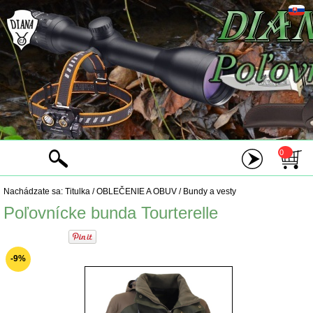
0
Nachádzate sa:
Titulka
/
OBLEČENIE A OBUV
/
Bundy a vesty
Poľovnícke bunda Tourterelle
-9%