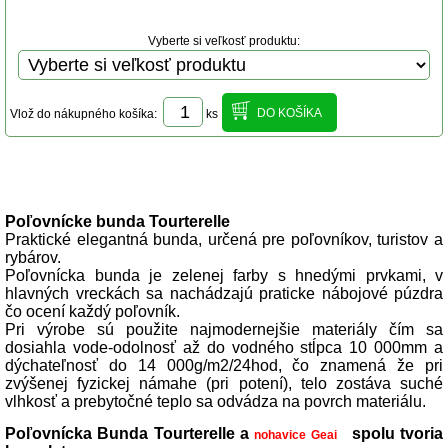
Vyberte si veľkosť produktu:
Vlož do nákupného košíka:
ks
Popis produktu
Poľovnícke bunda Tourterelle
Praktické elegantná bunda, určená pre poľovníkov, turistov a
rybárov.
Poľovnícka bunda je zelenej farby s hnedými prvkami, v
hlavných vreckách sa nachádzajú praticke nábojové púzdra
čo ocení každý poľovník.
Pri výrobe sú použite najmodernejšie materiály čím sa
dosiahla vode-odolnosť až do vodného stĺpca 10 000mm a
dýchateľnosť do 14 000g/m2/24hod, čo znamená že pri
zvýšenej fyzickej námahe (pri potení), telo zostáva suché
vlhkosť a prebytočné teplo sa odvádza na povrch materiálu.
Poľovnícka Bunda Tourterelle a
spolu tvoria
nohavice Geai