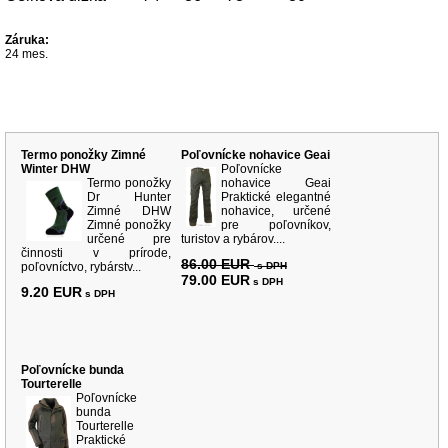
Záruka:
24 mes.
Súvisiace produkty
Termo ponožky Zimné
Poľovnícke nohavice Geai
Winter DHW
Poľovnícke
Termo ponožky
nohavice Geai
Dr Hunter
Praktické elegantné
Zimné DHW
nohavice, určené
Zimné ponožky
pre poľovníkov,
určené pre
turistov a rybárov....
činnosti v prírode,
86.00 EUR
poľovníctvo, rybárstv...
s DPH
79.00 EUR
s DPH
9.20 EUR
s DPH
Poľovnícke bunda
Tourterelle
Poľovnícke
bunda
Tourterelle
Praktické