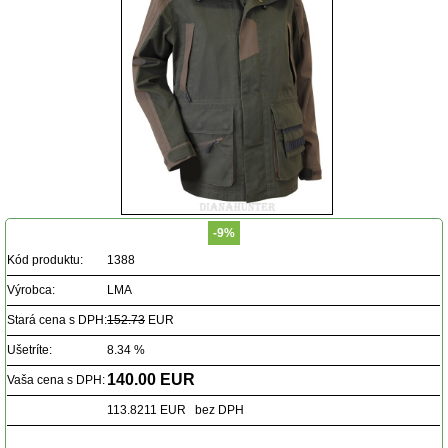
-9%
Kód produktu:
1388
Výrobca:
LMA
Stará cena s DPH:
152.73
EUR
Ušetríte:
8.34 %
140.00 EUR
Vaša cena s DPH:
113.8211 EUR bez DPH