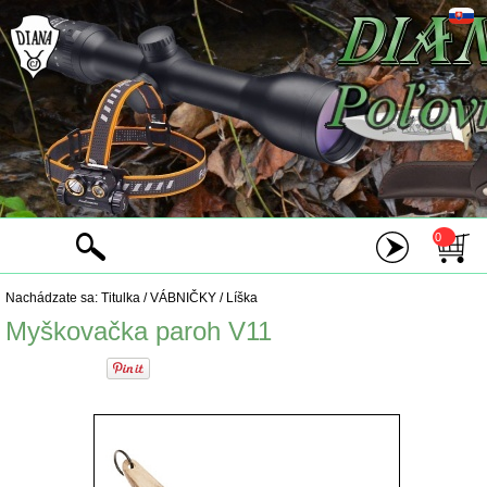
0
Nachádzate sa:
Titulka
/
VÁBNIČKY
/
Líška
Myškovačka paroh V11