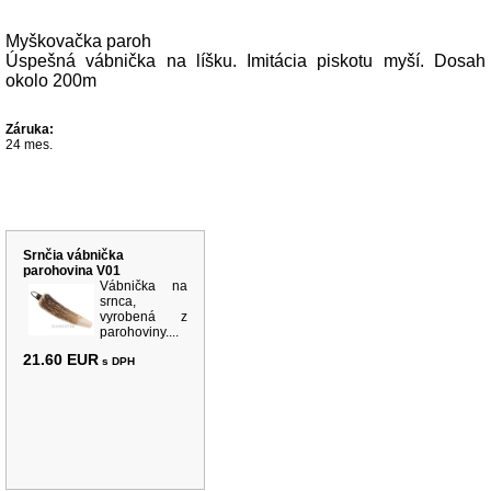
Popis produktu
Myškovačka paroh
Úspešná vábnička na líšku. Imitácia piskotu myší. Dosah
okolo 200m
Záruka:
24 mes.
Súvisiace produkty
Srnčia vábnička
parohovina V01
Vábnička na
srnca,
vyrobená z
parohoviny....
21.60 EUR
s DPH