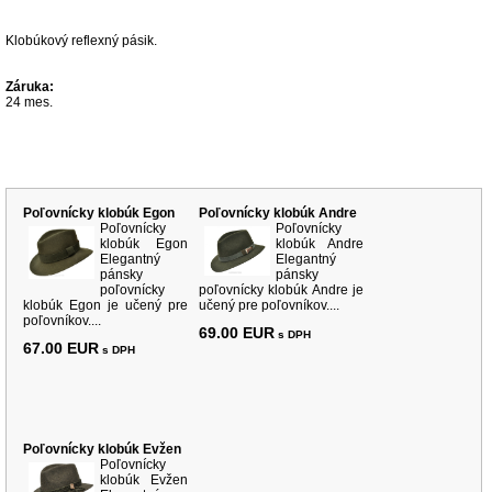
Popis produktu
Klobúkový reflexný pásik.
Záruka:
24 mes.
Súvisiace produkty
Poľovnícky klobúk Egon
Poľovnícky klobúk Andre
Poľovnícky
Poľovnícky
klobúk Egon
klobúk Andre
Elegantný
Elegantný
pánsky
pánsky
poľovnícky
poľovnícky klobúk Andre je
klobúk Egon je učený pre
učený pre poľovníkov....
poľovníkov....
69.00 EUR
s DPH
67.00 EUR
s DPH
Poľovnícky klobúk Evžen
Poľovnícky
klobúk Evžen