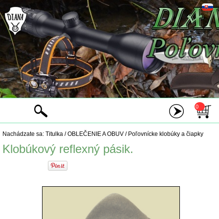
0
Nachádzate sa:
Titulka
/
OBLEČENIE A OBUV
/
Poľovnícke klobúky a čiapky
Klobúkový reflexný pásik.