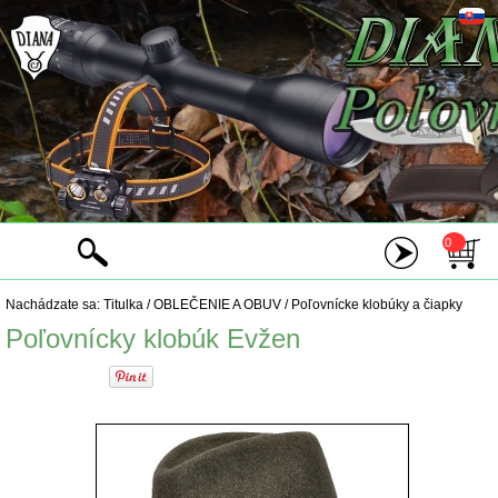
0
Nachádzate sa:
Titulka
/
OBLEČENIE A OBUV
/
Poľovnícke klobúky a čiapky
Poľovnícky klobúk Evžen