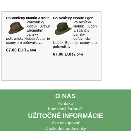
Súvisiace produkty
Poľovnícky klobúk Arthur
Poľovnícky klobúk Egon
Poľovnícky
Poľovnícky
klobúk Arthur
klobúk Egon
Elegantný
Elegantný
pánsky
pánsky
poľovnícky klobúk Arthur je
poľovnícky
učený pre poľovníkov....
klobúk Egon je učený pre
poľovníkov....
67.00 EUR
s DPH
67.00 EUR
s DPH
O NÁS
Kontakty
Kontaktný formulár
UŽITOČNÉ INFORMÁCIE
Ako nakupovať
Obchodné podmienky