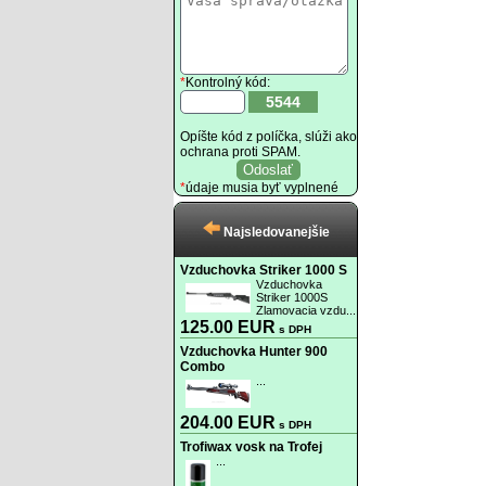
*
Kontrolný kód:
5544
Opíšte kód z políčka, slúži ako
ochrana proti SPAM.
*
údaje musia byť vyplnené
Najsledovanejšie
Vzduchovka Striker 1000 S
Vzduchovka
Striker 1000S
Zlamovacia vzdu...
125.00 EUR
s DPH
Vzduchovka Hunter 900
Combo
...
204.00 EUR
s DPH
Trofiwax vosk na Trofej
...