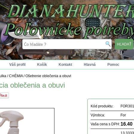
Váš profil
Košík
Kontakt
Hlavná
Pomoc
tulka
/
CHÉMIA
/
Ošetrenie oblečenia a obuvi
ia oblečenia a obuvi
Kód produktu:
FOR301
Výrobca:
For
16.40
Vaša cena s DPH:
13.333