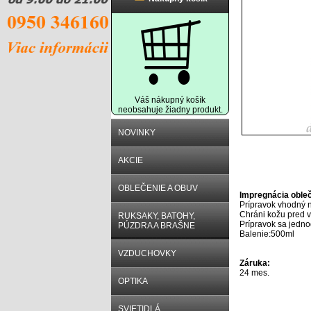
Váš nákupný košík
neobsahuje žiadny produkt.
NOVINKY
AKCIE
Popis prod
OBLEČENIE A OBUV
Impregnácia obleč
Prípravok vhodný n
Chráni kožu pred 
RUKSAKY, BATOHY,
Prípravok sa jedno
PÚZDRA A BRAŠNE
Balenie:500ml
VZDUCHOVKY
Záruka:
24 mes.
OPTIKA
SVIETIDLÁ