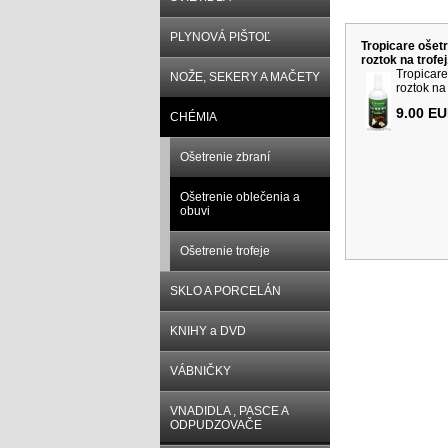
Súvisiace p
PLYNOVÁ PIŠTOĽ
Tropicare ošetr
roztok na trofej
Tropicare
NOŽE, SEKERY A MAČETY
roztok na t
9.00 E
CHÉMIA
Ošetrenie zbraní
Ošetrenie oblečenia a
obuvi
Ošetrenie trofeje
SKLO A PORCELÁN
KNIHY a DVD
VÁBNIČKY
VNADIDLA , PASCE A
ODPUDZOVAČE