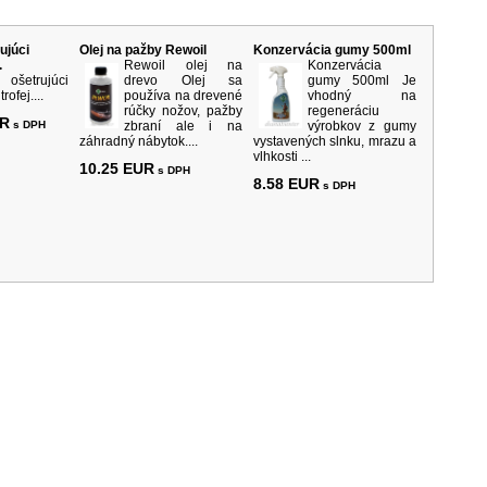
rodukty
ujúci
Olej na pažby Rewoil
Konzervácia gumy 500ml
.
Rewoil olej na
Konzervácia
 ošetrujúci
drevo Olej sa
gumy 500ml Je
rofej....
používa na drevené
vhodný na
rúčky nožov, pažby
regeneráciu
UR
s DPH
zbraní ale i na
výrobkov z gumy
záhradný nábytok....
vystavených slnku, mrazu a
vlhkosti ...
10.25 EUR
s DPH
8.58 EUR
s DPH