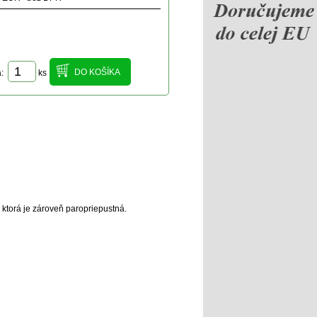
a:
ks
 ktorá je zároveň paropriepustná.