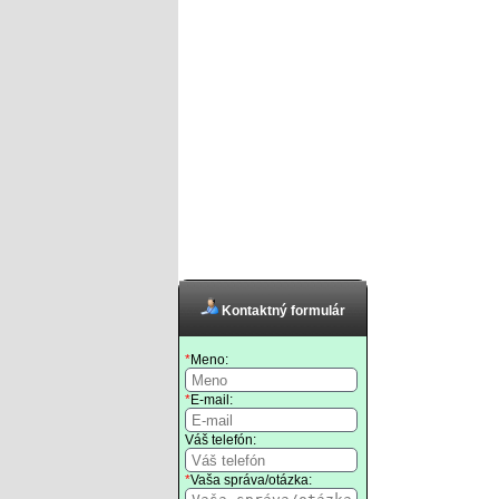
Kontaktný formulár
*
Meno:
*
E-mail:
Váš telefón:
*
Vaša správa/otázka: