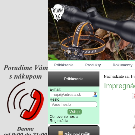
Prihlásenie
Produkty
Dokumenty
Nachádzate sa:
Ti
Prihlásenie
Impregnác
E-mail:
Heslo:
Obnovenie hesla
Registrácia
Nákupný košík