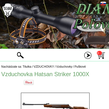
0
Nachádzate sa:
Titulka
/
VZDUCHOVKY
/
Vzduchovky
/
Puškové
Vzduchovka Hatsan Striker 1000X