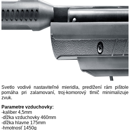
Svetlo vodivé nastaviteľné mieridla, predlžení rám pištole
pomáha pri zalamovaní, troj-komorový tlmič minimalizuje
zvuk.
Parametre vzduchovky:
-kaliber 4,5mm
-dĺžka vzduchovky 460mm
-dĺžka hlavne 175mm
-hmotnosť 1450g