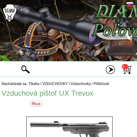
0
Nachádzate sa:
Titulka
/
VZDUCHOVKY
/
Vzduchovky
/
Pištoľové
Vzduchová pištoľ UX Trevox