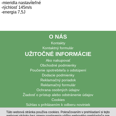
-mieridla nastaviteľné
-rýchlosť 145m/s
-energia 7,5J
O NÁS
Kontakty
Kontaktný formulár
UŽITOČNÉ INFORMÁCIE
Ako nakupovať
Obchodné podmienky
Poučenie spotrebiteľa o odstúpení
Dodacie podmienky
Reklamačný poriadok
Reklamačný formulár
Ochrana osobných údajov
Žiadosť o prístup alebo odstránenie údajov
Cookies
Súhlas s prihlásením k odberu noviniek
PODPOROVANÉ PLATBY
Táto webová stránka používa cookies. Pokračovaním v prehliadaní si tejto
webovej stránky bez zmeny nastavenia vášho webového prehliadača pre