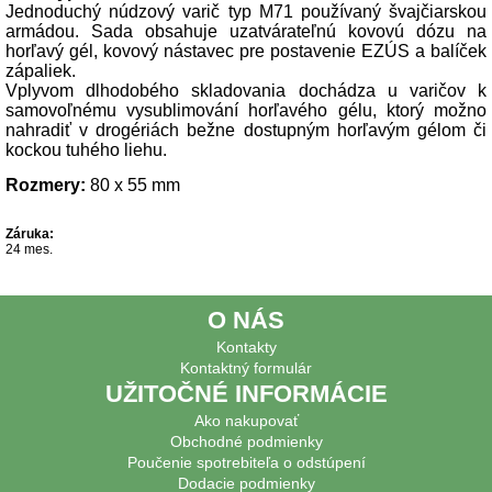
Jednoduchý núdzový varič typ M71 používaný švajčiarskou
armádou. Sada obsahuje uzatvárateľnú kovovú dózu na
horľavý gél, kovový nástavec pre postavenie EZÚS a balíček
zápaliek.
Vplyvom dlhodobého skladovania dochádza u varičov k
samovoľnému vysublimování horľavého gélu, ktorý možno
nahradiť v drogériách bežne dostupným horľavým gélom či
kockou tuhého liehu.
Rozmery:
80 x 55 mm
Záruka:
24 mes.
O NÁS
Kontakty
Kontaktný formulár
UŽITOČNÉ INFORMÁCIE
Ako nakupovať
Obchodné podmienky
Poučenie spotrebiteľa o odstúpení
Dodacie podmienky