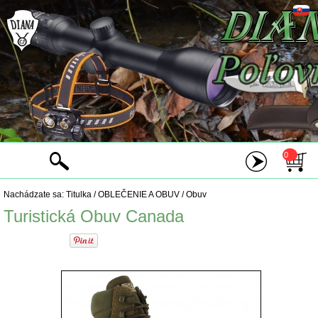
0
Nachádzate sa:
Titulka
/
OBLEČENIE A OBUV
/
Obuv
Turistická Obuv Canada