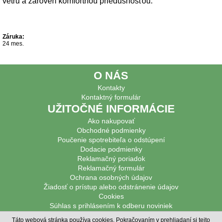
vetru a zároveň komfortnou priedušnosťou.
Záruka:
24 mes.
O NÁS
Kontakty
Kontaktný formulár
UŽITOČNÉ INFORMÁCIE
Ako nakupovať
Obchodné podmienky
Poučenie spotrebiteľa o odstúpení
Dodacie podmienky
Reklamačný poriadok
Reklamačný formulár
Ochrana osobných údajov
Žiadosť o prístup alebo odstránenie údajov
Cookies
Súhlas s prihlásením k odberu noviniek
PODPOROVANÉ PLATBY
Táto webová stránka používa cookies. Pokračovaním v prehliadaní si tejto