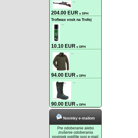
...
204.00 EUR
s DPH
Trofiwax vosk na Trofej
...
10.10 EUR
s DPH
...
94.00 EUR
s DPH
...
90.00 EUR
s DPH
Novinky e-mailom
Pre odoberanie alebo
zrušenie odoberania
noviniek vyplňte svoj e-mail: