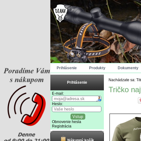
Prihlásenie
Produkty
Dokumenty
Nachádzate sa:
Ti
Prihlásenie
Tričko naj
E-mail:
Heslo:
Obnovenie hesla
Registrácia
Nákupný košík