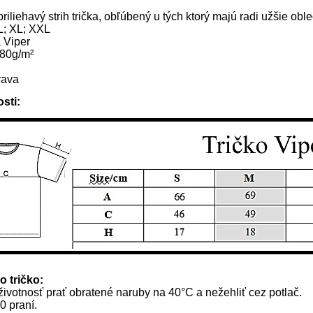
 priliehavý strih trička, obľúbený u tých ktorý majú radi užšie obl
L; XL; XXL
a Viper
180g/m²
rava
sti:
o tričko:
ivotnosť prať obratené naruby na 40°C a nežehliť cez potlač.
0 praní.