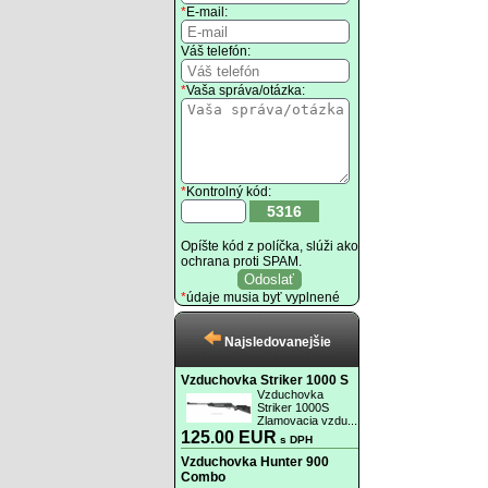
*
E-mail:
Váš telefón:
*
Vaša správa/otázka:
*
Kontrolný kód:
5316
Opíšte kód z políčka, slúži ako
ochrana proti SPAM.
*
údaje musia byť vyplnené
Najsledovanejšie
Vzduchovka Striker 1000 S
Vzduchovka
Striker 1000S
Zlamovacia vzdu...
125.00 EUR
s DPH
Vzduchovka Hunter 900
Combo