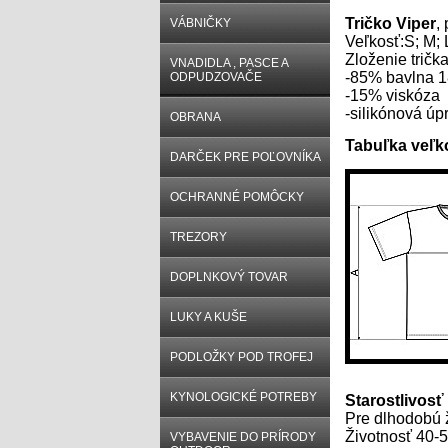
Tričko Viper
,
VÁBNIČKY
Veľkosť:S; M; 
Zloženie tričk
VNADIDLA , PASCE A
-85% bavlna 
ODPUDZOVAČE
-15% viskóza
-silikónová úp
OBRANA
Tabuľka veľko
DARČEK PRE POĽOVNÍKA
OCHRANNÉ POMÔCKY
TREZORY
DOPLNKOVÝ TOVAR
LUKY A KUŠE
PODLOŽKY POD TROFEJ
KYNOLOGICKÉ POTREBY
Starostlivosť 
Pre dlhodobú ž
Životnosť 40-5
VYBAVENIE DO PRÍRODY