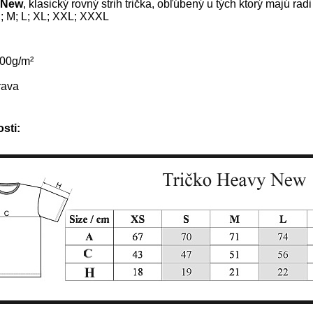
 New
, klasický rovný strih trička, obľúbený u tých ktorý majú rad
S; M; L; XL; XXL; XXXL
200g/m²
rava
sti: