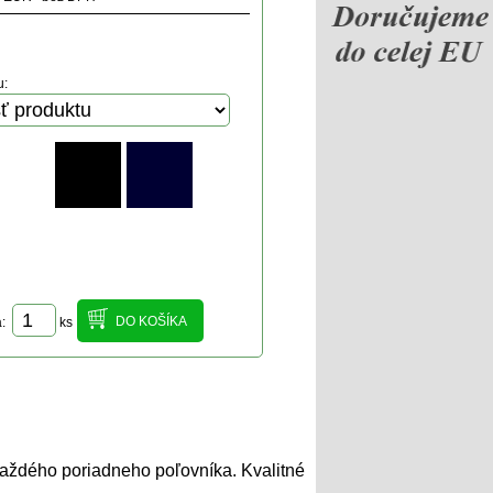
u:
a:
ks
každého poriadneho poľovníka. Kvalitné