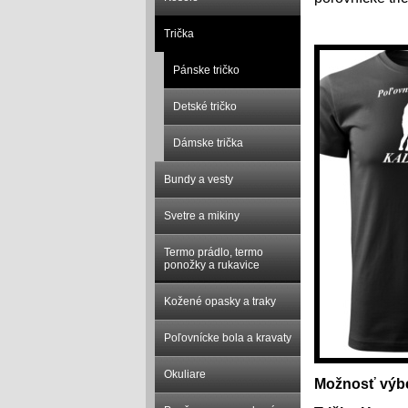
Trička
Pánske tričko
Detské tričko
Dámske trička
Bundy a vesty
Svetre a mikiny
Termo prádlo, termo
ponožky a rukavice
Kožené opasky a traky
Poľovnícke bola a kravaty
Okuliare
Možnosť výbe