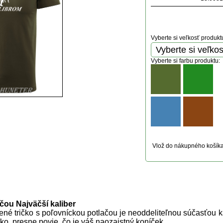
Vyberte si veľkosť produkt
Vyberte si farbu produktu:
Vlož do nákupného košík
uktu
ačou Najväčší kaliber
ené tričko s poľovníckou potlačou je neoddeliteľnou súčasťou 
čko, presne povie, čo je váš naozajstný koníček.