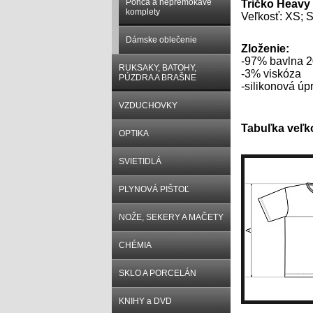
Ponča a nepremokavé
Tričko Heavy
komplety
Veľkosť: XS; 
Dámske oblečenie
Zloženie:
-97% bavlna 
RUKSAKY, BATOHY,
-3% viskóza
PÚZDRA A BRAŠNE
-silikonová úp
VZDUCHOVKY
Tabuľka veľko
OPTIKA
SVIETIDLÁ
PLYNOVÁ PIŠTOĽ
NOŽE, SEKERY A MAČETY
CHÉMIA
SKLO A PORCELÁN
KNIHY a DVD