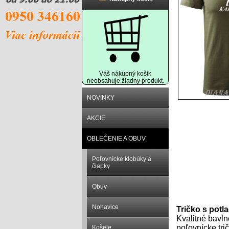
Váš nákupný košík
neobsahuje žiadny produkt.
NOVINKY
AKCIE
OBLEČENIE A OBUV
Poľovnícke klobúky a
čiapky
Obuv
Popis prod
Nohavice
Tričko s potl
Kvalitné bavln
poľovnícke tri
Košele