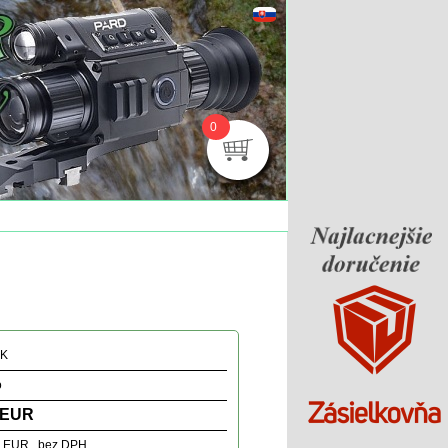
0
NK
o
 EUR
1 EUR bez DPH