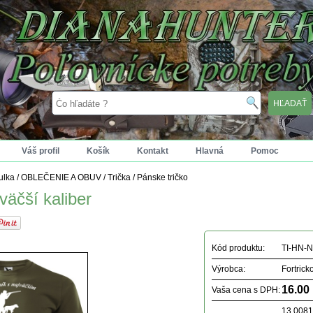
Váš profil
Košík
Kontakt
Hlavná
Pomoc
tulka
/
OBLEČENIE A OBUV
/
Trička
/
Pánske tričko
väčší kaliber
Kód produktu:
TI-HN-
Výrobca:
Fortrick
16.00
Vaša cena s DPH:
13.008