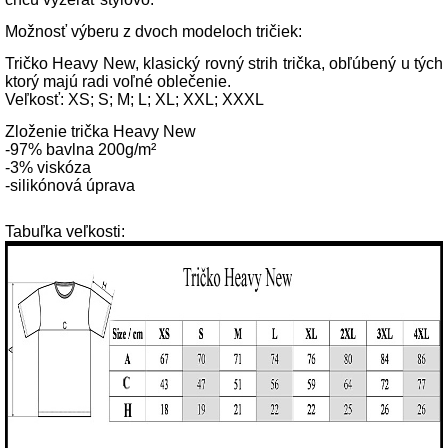
Možnosť výberu z dvoch modeloch tričiek:
Tričko Heavy New, klasický rovný strih trička, obľúbený u tých
ktorý majú radi voľné oblečenie.
Veľkosť: XS; S; M; L; XL; XXL; XXXL
Zloženie trička Heavy New
-97% bavlna 200g/m²
-3% viskóza
-silikónová úprava
Tabuľka veľkosti: