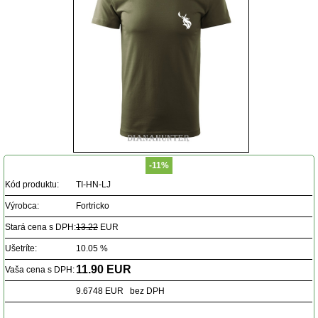
-11%
Kód produktu:
TI-HN-LJ
Výrobca:
Fortricko
Stará cena s DPH:
13.22
EUR
Ušetríte:
10.05 %
11.90 EUR
Vaša cena s DPH:
9.6748 EUR bez DPH