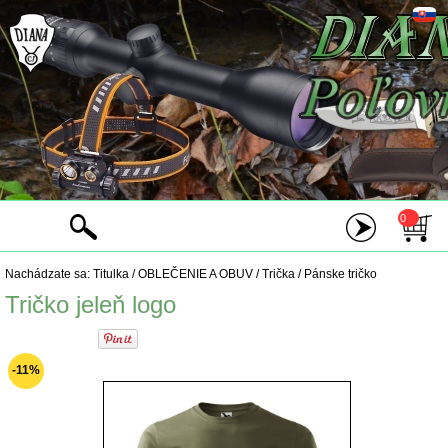
0
Nachádzate sa:
Titulka
/
OBLEČENIE A OBUV
/
Trička
/
Pánske tričko
Tričko jeleň logo
-11%