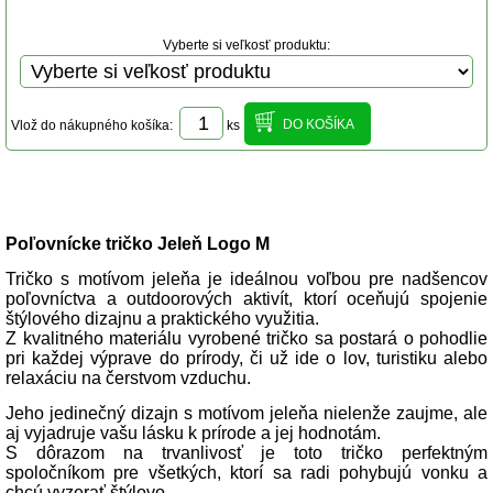
Vyberte si veľkosť produktu:
Vlož do nákupného košíka:
ks
Popis produktu
Poľovnícke tričko Jeleň Logo M
Tričko s motívom jeleňa je ideálnou voľbou pre nadšencov
poľovníctva a outdoorových aktivít, ktorí oceňujú spojenie
štýlového dizajnu a praktického využitia.
Z kvalitného materiálu vyrobené tričko sa postará o pohodlie
pri každej výprave do prírody, či už ide o lov, turistiku alebo
relaxáciu na čerstvom vzduchu.
Jeho jedinečný dizajn s motívom jeleňa nielenže zaujme, ale
aj vyjadruje vašu lásku k prírode a jej hodnotám.
S dôrazom na trvanlivosť je toto tričko perfektným
spoločníkom pre všetkých, ktorí sa radi pohybujú vonku a
chcú vyzerať štýlovo.