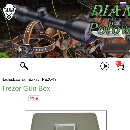
0
Nachádzate sa:
Titulka
/
TREZORY
Trezor Gun Box