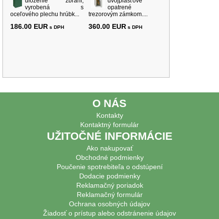
uloženie zbrani,
dvojplášťové
vyrobená s
opatrené
oceľového plechu hrúbk...
trezorovým zámkom....
186.00 EUR
360.00 EUR
s DPH
s DPH
O NÁS
Kontakty
Kontaktný formulár
UŽITOČNÉ INFORMÁCIE
Ako nakupovať
Obchodné podmienky
Poučenie spotrebiteľa o odstúpení
Dodacie podmienky
Reklamačný poriadok
Reklamačný formulár
Ochrana osobných údajov
Žiadosť o prístup alebo odstránenie údajov