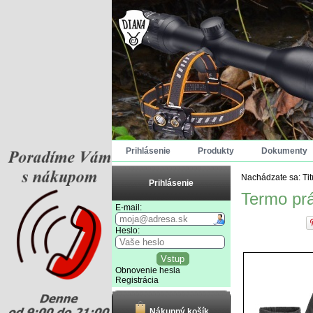
Prihlásenie
Produkty
Dokumenty
Nachádzate sa:
Ti
Prihlásenie
Termo pr
E-mail:
Heslo:
Obnovenie hesla
Registrácia
Nákupný košík