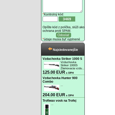
*
Kontrolný kód:
3469
Opíšte kód z políčka, slúži ako
ochrana proti SPAM.
*
údaje musia byť vyplnené
Najsledovanejšie
Vzduchovka Striker 1000 S
Vzduchovka
Striker 1000S
Zlamovacia vzdu...
125.00 EUR
s DPH
Vzduchovka Hunter 900
Combo
...
204.00 EUR
s DPH
Trofiwax vosk na Trofej
...