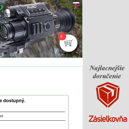
0
je dostupný.
od