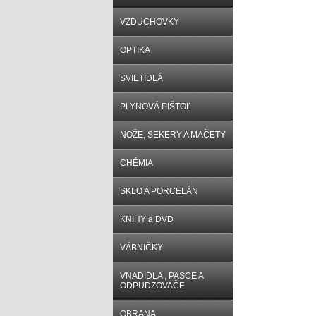
VZDUCHOVKY
OPTIKA
SVIETIDLÁ
PLYNOVÁ PIŠTOĽ
NOŽE, SEKERY A MAČETY
CHÉMIA
SKLO A PORCELÁN
KNIHY a DVD
VÁBNIČKY
VNADIDLA , PASCE A
ODPUDZOVAČE
OBRANA