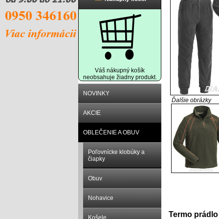
Váš nákupný košík
neobsahuje žiadny produkt.
NOVINKY
Ďalšie obrázky
AKCIE
OBLEČENIE A OBUV
Poľovnícke klobúky a
čiapky
Obuv
Nohavice
Popis prod
Termo prádl
Košele