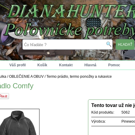
Váš profil
Košík
Kontakt
Hlavná
Pomoc
tulka
/
OBLEČENIE A OBUV
/
Termo prádlo, termo ponožky a rukavice
ádlo Comfy
Tento tovar už nie 
Kód produktu:
5062
Výrobca:
Pinewo