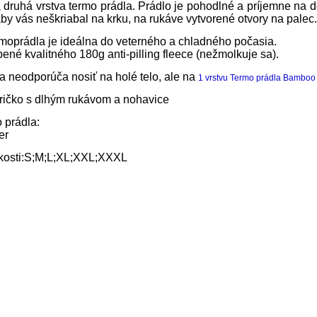
 druhá vrstva termo prádla. Prádlo je pohodlné a príjemne na do
 aby vás neškriabal na krku, na rukáve vytvorené otvory na palec.
rmoprádla je ideálna do veterného a chladného počasia.
bené kvalitného 180g anti-pilling fleece (nežmolkuje sa).
a neodporúča nosiť na holé telo, ale na
1 vrstvu Termo prádla Bamboo 
tričko s dlhým rukávom a nohavice
 prádla:
er
kosti:S;M;L;XL;XXL;XXXL
rodukty