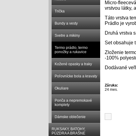
Micro-fleecevá
vrstvou látky,
Trička
Táto vrstva te
Prádlo je vyro
Bundy a vesty
Druhá vrstva s
Svetre a mikiny
Set obsahuje 
Termo prádlo, termo
ponožky a rukavice
Zloženie termo
-100% polyest
Kožené opasky a traky
Dodávané veľ
Poľovnícke bola a kravaty
Záruka:
Okuliare
24 mes.
Ponča a nepremokavé
komplety
Súvisiace p
Dámske oblečenie
RUKSAKY, BATOHY,
PÚZDRA A BRAŠNE