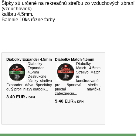
Šípky sú určené na rekreačnú streľbu zo vzduchových zbraní
(vzduchoviek)
kalibru 4,5mm.
Balenie 10ks rôzne farby
Súvisiace produkty
Diabolky Expander 4,5mm
Diabolky Match 4,5mm
Diabolky
Diabolky
Expander
Match 4,5mm
4,5mm
Strelivo Match
Deštrukčné
je
účinky strelivu
konštruované
Expander dáva špeciálny
pre športovú streľbu,
dutý profil hlavy diabolk...
plochá hlavička
zabezpečuj...
3.40 EUR
s DPH
5.40 EUR
s DPH