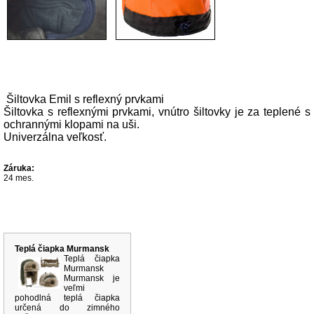
Popis produktu
Šiltovka Emil s reflexný prvkami
Šiltovka s reflexnými prvkami, vnútro šiltovky je za teplené s
ochrannými klopami na uši.
Univerzálna veľkosť.
Záruka:
24 mes.
Súvisiace produkty
Teplá čiapka Murmansk
Teplá čiapka
Murmansk
Murmansk je
veľmi
pohodlná teplá čiapka
určená do zimného