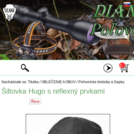
0
Nachádzate sa:
Titulka
/
OBLEČENIE A OBUV
/
Poľovnícke klobúky a čiapky
Šiltovka Hugo s reflexný prvkami