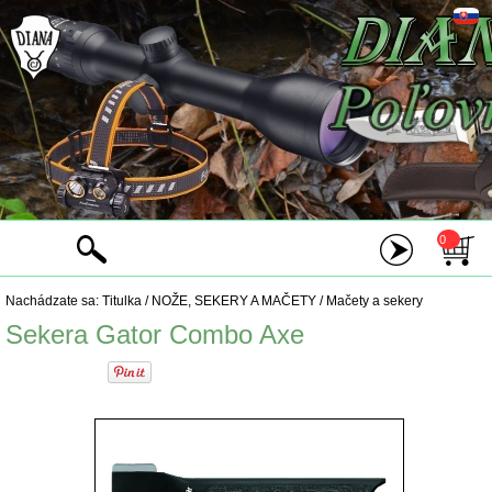
0
Nachádzate sa:
Titulka
/
NOŽE, SEKERY A MAČETY
/
Mačety a sekery
Sekera Gator Combo Axe