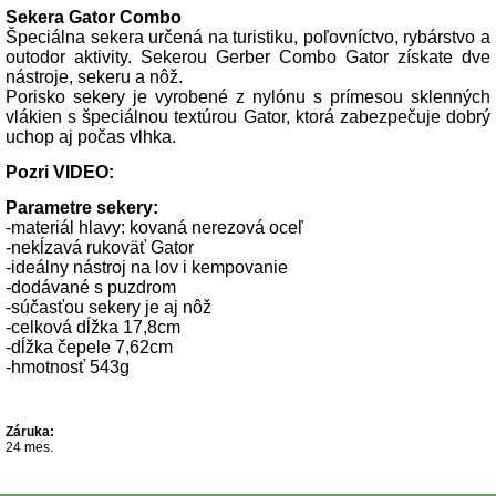
Sekera Gator Combo
Špeciálna sekera určená na turistiku, poľovníctvo, rybárstvo a
outodor aktivity. Sekerou Gerber Combo Gator získate dve
nástroje, sekeru a nôž.
Porisko sekery je vyrobené z nylónu s prímesou sklenných
vlákien s špeciálnou textúrou Gator, ktorá zabezpečuje dobrý
uchop aj počas vlhka.
Pozri VIDEO:
Parametre sekery:
-materiál hlavy: kovaná nerezová oceľ
-nekĺzavá rukoväť Gator
-ideálny nástroj na lov i kempovanie
-dodávané s puzdrom
-súčasťou sekery je aj nôž
-celková dĺžka 17,8cm
-dĺžka čepele 7,62cm
-hmotnosť 543g
Záruka:
24 mes.