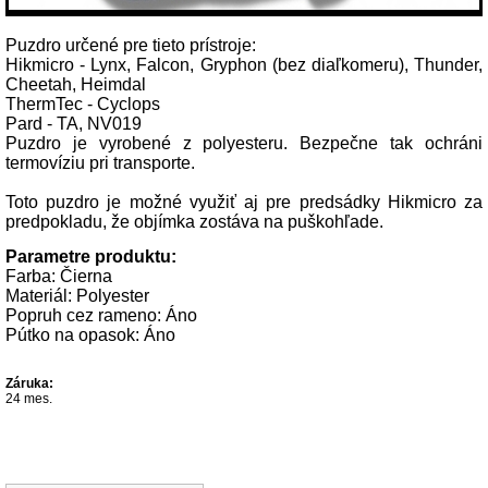
Puzdro určené pre tieto prístroje:
Hikmicro - Lynx, Falcon, Gryphon (bez diaľkomeru), Thunder,
Cheetah, Heimdal
ThermTec - Cyclops
Pard - TA, NV019
Puzdro je vyrobené z polyesteru. Bezpečne tak ochráni
termovíziu pri transporte.
Toto puzdro je možné využiť aj pre predsádky Hikmicro za
predpokladu, že objímka zostáva na puškohľade.
Parametre produktu:
Farba: Čierna
Materiál: Polyester
Popruh cez rameno: Áno
Pútko na opasok: Áno
Záruka:
24 mes.
Súvisiace produkty