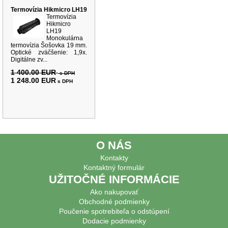
Termovízia Hikmicro LH19
Termovízia
Hikmicro
LH19
Monokulárna
termovízia Šošovka 19 mm.
Optické zväčšenie: 1,9x.
Digitálne zv...
1 400.00 EUR
s DPH
1 248.00 EUR
s DPH
O NÁS
Kontakty
Kontaktný formulár
UŽITOČNÉ INFORMÁCIE
Ako nakupovať
Obchodné podmienky
Poučenie spotrebiteľa o odstúpení
Dodacie podmienky