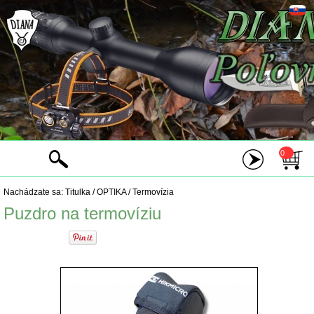
0
Nachádzate sa:
Titulka
/
OPTIKA
/
Termovízia
Puzdro na termovíziu