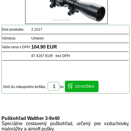
Kód produktu:
2.1517
Výrobca:
Umarex
104.90 EUR
Vaša cena s DPH:
87.4167 EUR bez DPH
Vlož do nákupného košíka:
ks
Popis produktu
Puškohľad Walther 3-9x40
Špeciálne zostavený puškohľad, určený pre vzduchovky,
malorážky a airsoft pušky.