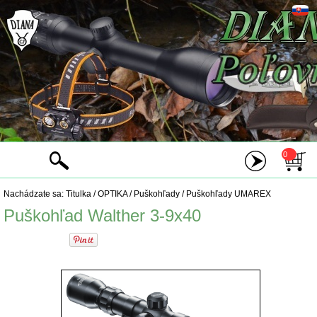
0
Nachádzate sa:
Titulka
/
OPTIKA
/
Puškohľady
/
Puškohľady UMAREX
Puškohľad Walther 3-9x40