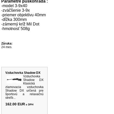
Parametre puškohľada :
-model 3-9x40
-zväčšenie 3-9x
-priemer objektívu 40mm
-dĺžka 300mm
-zámerný kríž Mil Dot
-hmotnosť 508g
Záruka:
24 mes.
Súvisiace produkty
Vzduchovka Shadow DX
Vzduchovka
Shadow DX
Klasická
zlamovacia vzduchovka
Shadow DX určená pre
športovú a relaxačnú
streľb...
162.00 EUR
s DPH