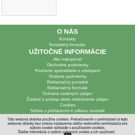
O NÁS
Kontakty
Kontaktný formulár
UŽITOČNÉ INFORMÁCIE
Ako nakupovať
Obchodné podmienky
Poučenie spotrebiteľa o odstúpení
Dodacie podmienky
Reklamačný poriadok
Reklamačný formulár
Ochrana osobných údajov
Žiadosť o prístup alebo odstránenie údajov
Cookies
Súhlas s prihlásením k odberu noviniek
PODPOROVANÉ PLATBY
Táto webová stránka používa cookies. Pokračovaním v prehliadaní si tejto
webovej stránky bez zmeny nastavenia vášho webového prehliadača pre
© Poľovnícke potreby DIANAHUNTER 2020,
Poľovnícke potreby
súbory cookie súhlasíte s používaním cookies.
© MiBe ESHOP 2021, verzia: 48
Ďalšie informácie o našich súboroch cookie a ich využívaní
.