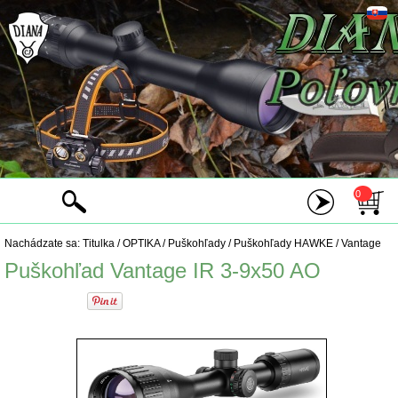
0
Nachádzate sa:
Titulka
/
OPTIKA
/
Puškohľady
/
Puškohľady HAWKE
/
Vantage
Puškohľad Vantage IR 3-9x50 AO