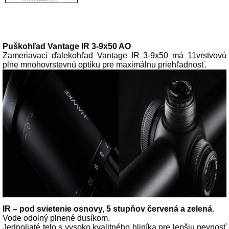
Popis produktu
Puškohľad Vantage IR 3-9x50 AO
Zameriavací ďalekohľad Vantage IR 3-9x50 má 11vrstvovú
plne mnohovrstevnú optiku pre maximálnu priehľadnosť.
IR – pod svietenie osnovy, 5 stupňov červená a zelená.
Vode odolný plnené dusíkom.
Jednoliaté telo s vysoko kvalitného hliníka pre lepšiu pevnosť