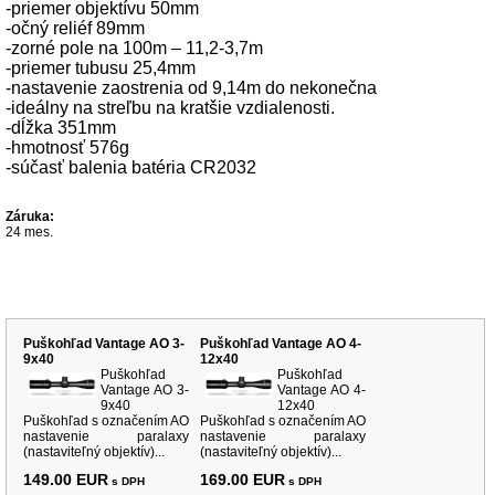
-priemer objektívu 50mm
-očný reliéf 89mm
-zorné pole na 100m – 11,2-3,7m
-priemer tubusu 25,4mm
-nastavenie zaostrenia od 9,14m do nekonečna
-ideálny na streľbu na kratšie vzdialenosti.
-dĺžka 351mm
-hmotnosť 576g
-súčasť balenia batéria CR2032
Záruka:
24 mes.
Súvisiace produkty
Puškohľad Vantage AO 3-
Puškohľad Vantage AO 4-
9x40
12x40
Puškohľad
Puškohľad
Vantage AO 3-
Vantage AO 4-
9x40
12x40
Puškohľad s označením AO
Puškohľad s označením AO
nastavenie paralaxy
nastavenie paralaxy
(nastaviteľný objektív)...
(nastaviteľný objektív)...
149.00 EUR
169.00 EUR
s DPH
s DPH