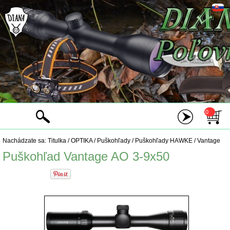
0
Nachádzate sa:
Titulka
/
OPTIKA
/
Puškohľady
/
Puškohľady HAWKE
/
Vantage
Puškohľad Vantage AO 3-9x50