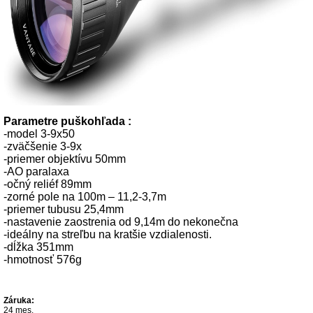
Parametre puškohľada :
-model 3-9x50
-zväčšenie 3-9x
-priemer objektívu 50mm
-AO paralaxa
-očný reliéf 89mm
-zorné pole na 100m – 11,2-3,7m
-priemer tubusu 25,4mm
-nastavenie zaostrenia od 9,14m do nekonečna
-ideálny na streľbu na kratšie vzdialenosti.
-dĺžka 351mm
-hmotnosť 576g
Záruka:
24 mes.