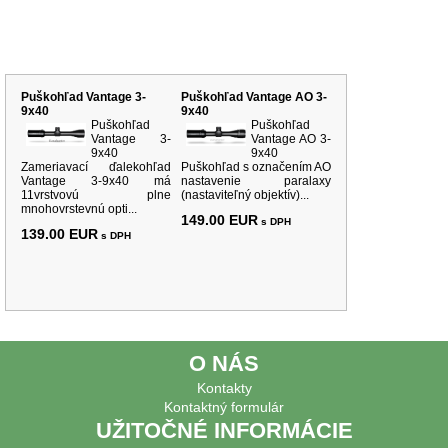
Súvisiace produkty
Puškohľad Vantage 3-
Puškohľad Vantage AO 3-
9x40
9x40
Puškohľad
Puškohľad
Vantage 3-
Vantage AO 3-
9x40
9x40
Zameriavací ďalekohľad
Puškohľad s označením AO
Vantage 3-9x40 má
nastavenie paralaxy
11vrstvovú plne
(nastaviteľný objektív)...
mnohovrstevnú opti...
149.00 EUR
s DPH
139.00 EUR
s DPH
O NÁS
Kontakty
Kontaktný formulár
UŽITOČNÉ INFORMÁCIE