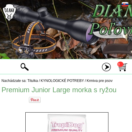
0
Nachádzate sa:
Titulka
/
KYNOLOGICKÉ POTREBY
/
Krmiva pre psov
Premium Junior Large morka s ryžou