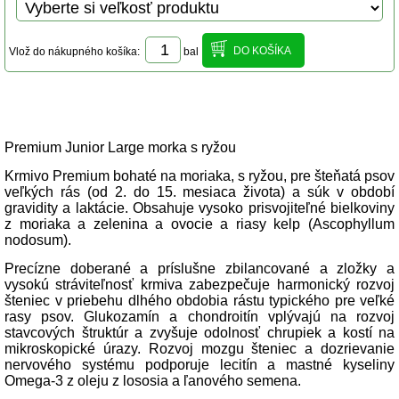
Vlož do nákupného košíka:
bal
Popis produktu
Premium Junior Large morka s ryžou
Krmivo Premium bohaté na moriaka, s ryžou, pre šteňatá psov
veľkých rás (od 2. do 15. mesiaca života) a súk v období
gravidity a laktácie. Obsahuje vysoko prisvojiteľné bielkoviny
z moriaka a zelenina a ovocie a riasy kelp (Ascophyllum
nodosum).
Precízne doberané a príslušne zbilancované a zložky a
vysokú stráviteľnosť krmiva zabezpečuje harmonický rozvoj
šteniec v priebehu dlhého obdobia rástu typického pre veľké
rasy psov. Glukozamín a chondroitín vplývajú na rozvoj
stavcových štruktúr a zvyšuje odolnosť chrupiek a kostí na
mikroskopické úrazy. Rozvoj mozgu šteniec a dozrievanie
nervového systému podporuje lecitín a mastné kyseliny
Omega-3 z oleju z lososia a ľanového semena.