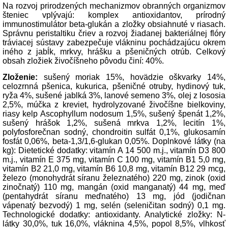
Na rozvoj prirodzených mechanizmov obranných organizmov
šteniec vplývajú: komplex antioxidantov, prírodný
immunostimulátor beta-glukán a zložky obsiahnuté v riasach.
Správnu peristaltiku čriev a rozvoj žiadanej bakteriálnej flóry
tráviacej sústavy zabezpečuje vlákninu pochádzajúcu okrem
iného z jabĺk, mrkvy, hrášku a pšeničných otrúb. Celkový
obsah zložiek živočíšneho pôvodu činí: 40%.
Zloženie:
sušený moriak 15%, hovädzie oškvarky 14%,
celozrnná pšenica, kukurica, pšeničné otruby, hydinový tuk,
ryža 4%, sušené jablká 3%, lanové semeno 3%, olej z lososia
2,5%, múčka z kreviet, hydrolyzované živočíšne bielkoviny,
riasy kelp Ascophyllum nodosum 1,5%, sušený špenát 1,2%,
sušený hrášok 1,2%, sušená mrkva 1,2%, lecitín 1%,
polyfosforečnan sodný, chondroitin sulfát 0,1%, glukosamín
fosfát 0,06%, beta-1,3/1,6-glukan 0,05%. Doplnkové látky (na
kg): Dietetické dodatky: vitamín A 14 500 m.j., vitamín D3 800
m.j., vitamín E 375 mg, vitamín C 100 mg, vitamín B1 5,0 mg,
vitamín B2 21,0 mg, vitamín B6 10,8 mg, vitamín B12 29 mcg,
železo (monohydrát síranu železnatého) 220 mg, zinok (oxid
zinočnatý) 110 mg, mangán (oxid manganatý) 44 mg, meď
(pentahydrát síranu meďnatého) 13 mg, jód (jodičnan
vápenatý bezvodý) 1 mg, selén (seleničitan sodný) 0,1 mg.
Technologické dodatky: antioxidanty. Analytické zložky: N-
látky 30,0%, tuk 16,0%, vláknina 4,5%, popol 8,5%, vlhkosť