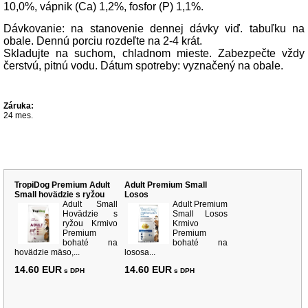
10,0%, vápnik (Ca) 1,2%, fosfor (P) 1,1%.
Dávkovanie: na stanovenie dennej dávky viď. tabuľku na
obale. Dennú porciu rozdeľte na 2-4 krát.
Skladujte na suchom, chladnom mieste. Zabezpečte vždy
čerstvú, pitnú vodu. Dátum spotreby: vyznačený na obale.
Záruka:
24 mes.
Súvisiace produkty
TropiDog Premium Adult
Adult Premium Small
Small hovädzie s ryžou
Losos
Adult Small
Adult Premium
Hovädzie s
Small Losos
ryžou Krmivo
Krmivo
Premium
Premium
bohaté na
bohaté na
hovädzie mäso,...
lososa...
14.60 EUR
14.60 EUR
s DPH
s DPH