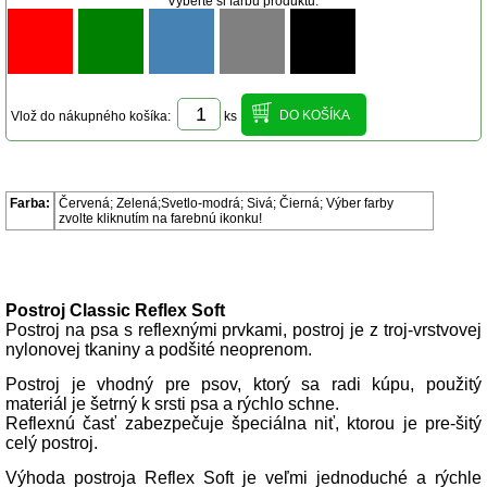
Vyberte si farbu produktu:
Vlož do nákupného košíka:
ks
Parametre produktu
Farba:
Červená; Zelená;Svetlo-modrá; Sivá; Čierná; Výber farby
zvolte kliknutím na farebnú ikonku!
Popis produktu
Postroj
Classic
Reflex Soft
Postroj na psa s reflexnými prvkami, postroj je z troj-vrstvovej
nylonovej tkaniny a podšité neoprenom.
Postroj je vhodný pre psov, ktorý sa radi kúpu, použitý
materiál je šetrný k srsti psa a rýchlo schne.
Reflexnú časť zabezpečuje špeciálna niť, ktorou je pre-šitý
celý postroj.
Výhoda postroja Reflex Soft je veľmi jednoduché a rýchle