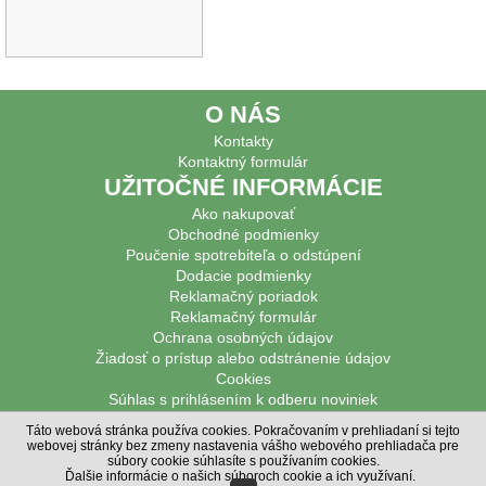
O NÁS
Kontakty
Kontaktný formulár
UŽITOČNÉ INFORMÁCIE
Ako nakupovať
Obchodné podmienky
Poučenie spotrebiteľa o odstúpení
Dodacie podmienky
Reklamačný poriadok
Reklamačný formulár
Ochrana osobných údajov
Žiadosť o prístup alebo odstránenie údajov
Cookies
Súhlas s prihlásením k odberu noviniek
PODPOROVANÉ PLATBY
Táto webová stránka používa cookies. Pokračovaním v prehliadaní si tejto
webovej stránky bez zmeny nastavenia vášho webového prehliadača pre
© Poľovnícke potreby DIANAHUNTER 2020,
Poľovnícke potreby
súbory cookie súhlasíte s používaním cookies.
© MiBe ESHOP 2021, verzia: 48
Ďalšie informácie o našich súboroch cookie a ich využívaní
.