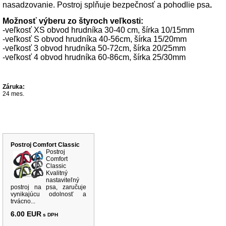
nasadzovanie. Postroj splňuje bezpečnosť a pohodlie psa
.
Možnosť výberu zo štyroch veľkosti:
-veľkosť XS obvod hrudníka 30-40 cm, šírka 10/15mm
-veľkosť S obvod hrudníka 40-56cm, šírka 15/20mm
-veľkosť 3 obvod hrudníka 50-72cm, šírka 20/25mm
-veľkosť 4 obvod hrudníka 60-86cm, šírka 25/30mm
Záruka:
24 mes.
Súvisiace produkty
Postroj Comfort Classic
Postroj
Comfort
Classic
Kvalitný
nastaviteľný
postroj na psa, zaručuje
vynikajúcu odolnosť a
trvácno...
6.00 EUR
s DPH