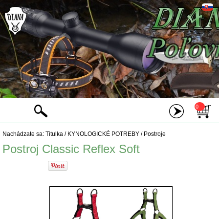
0
Nachádzate sa:
Titulka
/
KYNOLOGICKÉ POTREBY
/
Postroje
Postroj Classic Reflex Soft