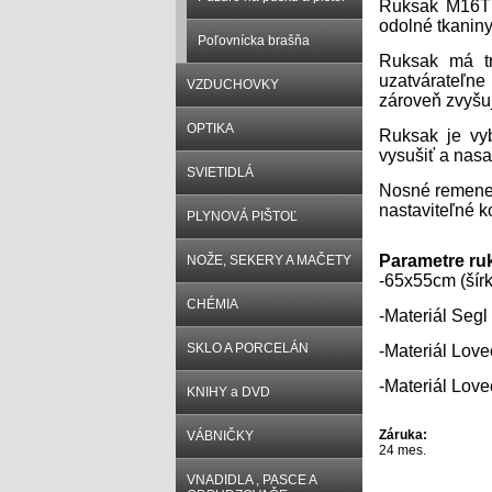
Ruksak M16T p
odolné tkanin
Poľovnícka brašňa
Ruksak má tr
uzatvárateľne
VZDUCHOVKY
zároveň zvyšuj
OPTIKA
Ruksak je vyb
vysušiť a nasa
SVIETIDLÁ
Nosné remene 
nastaviteľné k
PLYNOVÁ PIŠTOĽ
Parametre ru
NOŽE, SEKERY A MAČETY
-65x55cm (šírk
CHÉMIA
-Materiál Seg
SKLO A PORCELÁN
-Materiál Lov
-Materiál Lov
KNIHY a DVD
Záruka:
VÁBNIČKY
24 mes.
VNADIDLA , PASCE A