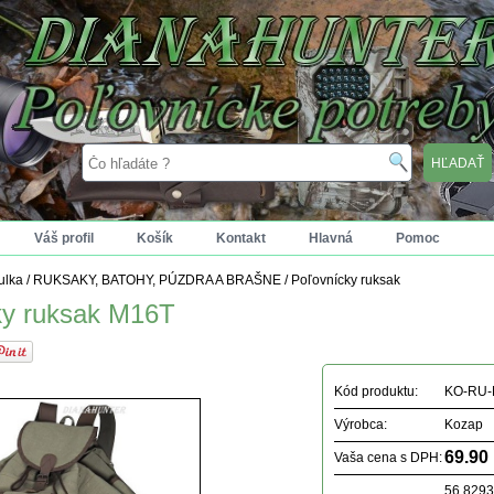
Váš profil
Košík
Kontakt
Hlavná
Pomoc
tulka
/
RUKSAKY, BATOHY, PÚZDRA A BRAŠNE
/
Poľovnícky ruksak
ky ruksak M16T
Kód produktu:
KO-RU-
Výrobca:
Kozap
69.90
Vaša cena s DPH:
56.829