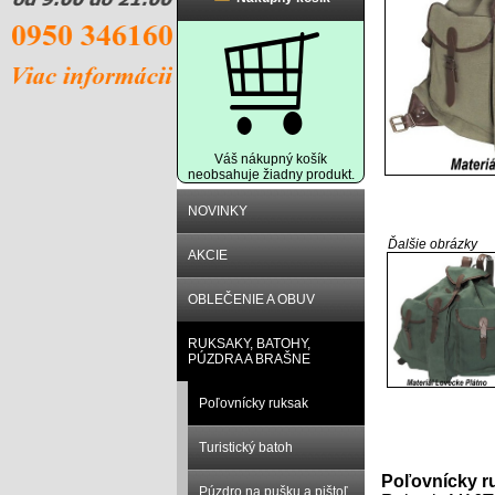
Váš nákupný košík
neobsahuje žiadny produkt.
NOVINKY
Ďalšie obrázky
AKCIE
OBLEČENIE A OBUV
RUKSAKY, BATOHY,
PÚZDRA A BRAŠNE
Poľovnícky ruksak
Popis prod
Turistický batoh
Poľovnícky r
Púzdro na pušku a pištoľ