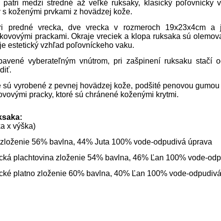
atri medzi stredné až veľké ruksaky, klasický poľovnícky v
y s koženými prvkami z hovädzej kože.
i predné vrecka, dve vrecka v rozmeroch 19x23x4cm a 
 kovovými prackami. Okraje vreciek a klopa ruksaka sú olemov
e estetický vzhľad poľovníckeho vaku.
avené vyberateľným vnútrom, pri zašpinení ruksaku stačí 
diť.
sú vyrobené z pevnej hovädzej kože, podšité penovou gumou 
ovovými pracky, ktoré sú chránené koženými krytmi.
ksaka:
a x výška)
l zloženie 56% bavlna, 44% Juta 100% vode-odpudivá úprava
ecká plachtovina zloženie 54% bavlna, 46% Ľan 100% vode-od
ecké platno zloženie 60% bavlna, 40% Ľan 100% vode-odpudiv