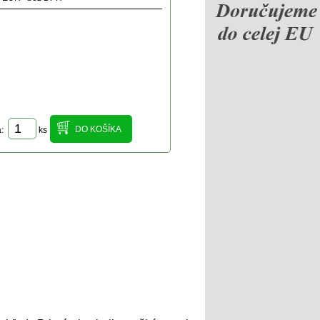
a:
ks