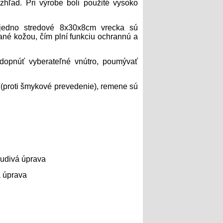
zhľad. Pri výrobe boli použité vysoko
jedno stredové 8x30x8cm vrecka sú
ané kožou, čím plní funkciu ochrannú a
odopnúť vyberateľné vnútro, poumývať
(proti šmykové prevedenie), remene sú
pudivá úprava
á úprava