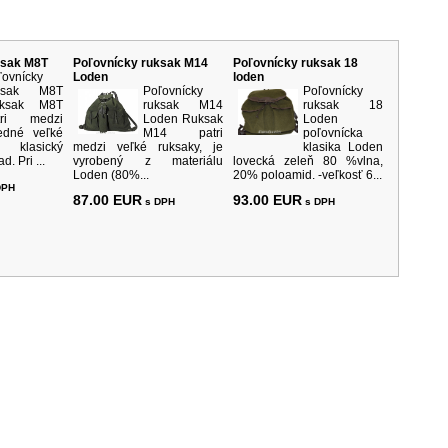
rodukty
ksak M8T
Poľovnícky ruksak M14
Poľovnícky ruksak 18
ľovnícky
Loden
loden
ksak M8T
Poľovnícky
Poľovnícky
ksak M8T
ruksak M14
ruksak 18
tri medzi
Loden Ruksak
Loden
redné veľké
M14 patri
poľovnícka
klasický
medzi veľké ruksaky, je
klasika Loden
. Pri ...
vyrobený z materiálu
lovecká zeleň 80 %vlna,
Loden (80%...
20% poloamid. -veľkosť 6...
DPH
87.00 EUR
93.00 EUR
s DPH
s DPH