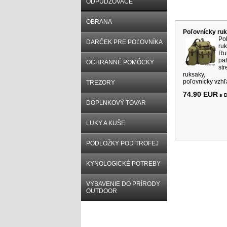
ODPUDZOVAČE
Súvisiace p
OBRANA
Poľovnícky ru
Po
DARČEK PRE POĽOVNÍKA
ru
Ru
pa
OCHRANNÉ POMÔCKY
st
ruksaky, 
poľovnícky vzhľad
TREZORY
74.90 EUR
s 
DOPLNKOVÝ TOVAR
LUKY A KUŠE
PODLOŽKY POD TROFEJ
KYNOLOGICKÉ POTREBY
VYBAVENIE DO PRÍRODY
OUTDOOR