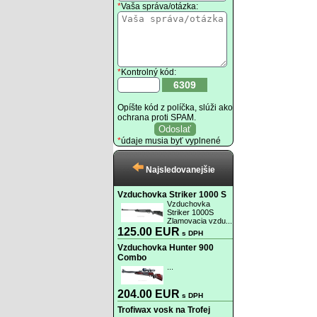
*
Vaša správa/otázka:
*
Kontrolný kód:
6309
Opíšte kód z políčka, slúži ako
ochrana proti SPAM.
*
údaje musia byť vyplnené
Najsledovanejšie
Vzduchovka Striker 1000 S
Vzduchovka
Striker 1000S
Zlamovacia vzdu...
125.00 EUR
s DPH
Vzduchovka Hunter 900
Combo
...
204.00 EUR
s DPH
Trofiwax vosk na Trofej