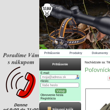
Prihlásenie
Produkty
Dokumenty
Nachádzate sa:
Ti
Prihlásenie
Poľovníc
E-mail:
Heslo:
Obnovenie hesla
Registrácia
Nákupný košík