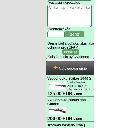
*
Vaša správa/otázka:
*
Kontrolný kód:
2442
Opíšte kód z políčka, slúži ako
ochrana proti SPAM.
*
údaje musia byť vyplnené
Najsledovanejšie
Vzduchovka Striker 1000 S
Vzduchovka
Striker 1000S
Zlamovacia vzdu...
125.00 EUR
s DPH
Vzduchovka Hunter 900
Combo
...
204.00 EUR
s DPH
Trofiwax vosk na Trofej