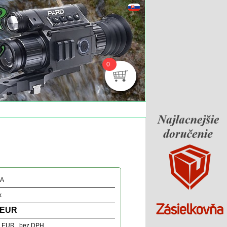
0
MA
k
 EUR
3 EUR bez DPH