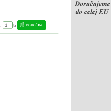
a:
ks