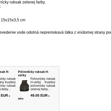
nícky ruksak zelenej farby.
:
 15x15x3,5 cm
revedenie vode odolná nepremokavá látka z vnútornej strany 
rodukty
sak H-
Poľovnícky ruksak H-
veľky
ícky ruksak
Poľovnícky ruksak
dný Kvalitný
H-veľký Kvalitný
ícky ruksak
poľovnícky ruksak
 farby....
zelenej farby....
0 EUR
49.00 EUR
s
s
DPH