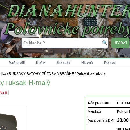
Váš profil
Košík
Kontakt
Hlavná
Pomoc
tulka
/
RUKSAKY, BATOHY, PÚZDRA A BRAŠNE
/
Poľovnícky ruksak
ky ruksak H-malý
Kód produktu:
H-RU-
Výrobca:
Poľovní
38.00
Vaša cena s DPH:
30.894