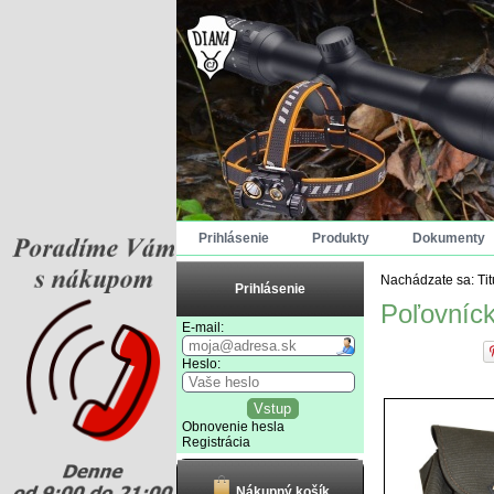
Prihlásenie
Produkty
Dokumenty
Nachádzate sa:
Ti
Prihlásenie
Poľovníc
E-mail:
Heslo:
Obnovenie hesla
Registrácia
Nákupný košík