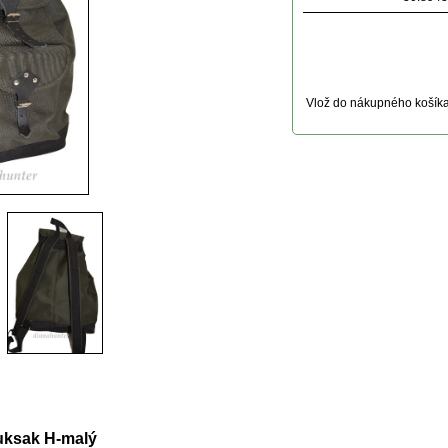
Vlož do nákupného košík
uktu
uksak H-malý