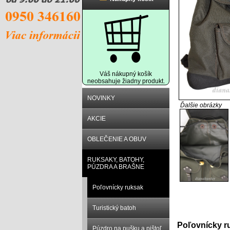
Váš nákupný košík
neobsahuje žiadny produkt.
NOVINKY
Ďalšie obrázky
AKCIE
OBLEČENIE A OBUV
RUKSAKY, BATOHY,
PÚZDRA A BRAŠNE
Poľovnícky ruksak
Turistický batoh
Popis prod
Poľovnícky r
Púzdro na pušku a pištoľ