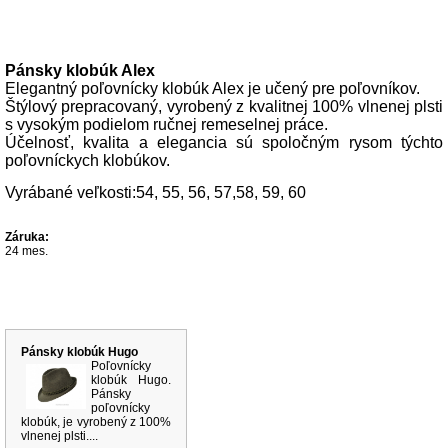
Popis produktu
Pánsky klobúk Alex
Elegantný poľovnícky klobúk Alex je učený pre poľovníkov.
Štýlový prepracovaný, vyrobený z kvalitnej 100% vlnenej plsti
s vysokým podielom ručnej remeselnej práce.
Účelnosť, kvalita a elegancia sú spoločným rysom týchto
poľovníckych klobúkov.
Vyrábané veľkosti:54, 55, 56, 57,58, 59, 60
Záruka:
24 mes.
Súvisiace produkty
Pánsky klobúk Hugo
Poľovnícky
klobúk Hugo.
Pánsky
poľovnícky
klobúk, je vyrobený z 100%
vlnenej plsti....