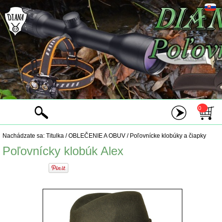
0
Nachádzate sa:
Titulka
/
OBLEČENIE A OBUV
/
Poľovnícke klobúky a čiapky
Poľovnícky klobúk Alex