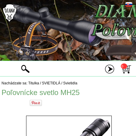
0
Nachádzate sa:
Titulka
/
SVIETIDLÁ
/
Svietidla
Poľovnícke svetlo MH25