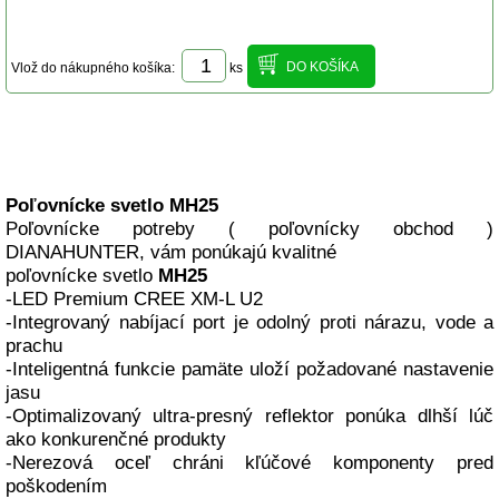
Vlož do nákupného košíka:
ks
Popis produktu
Poľovnícke svetlo MH25
Poľovnícke potreby ( poľovnícky obchod )
DIANAHUNTER, vám ponúkajú kvalitné
poľovnícke svetlo
MH25
-
LED Premium CREE XM-L U2
-Integrovaný nabíjací port je odolný proti nárazu, vode a
prachu
-Inteligentná funkcie pamäte uloží požadované nastavenie
jasu
-Optimalizovaný ultra-presný reflektor ponúka dlhší lúč
ako konkurenčné produkty
-Nerezová oceľ chráni kľúčové komponenty pred
poškodením