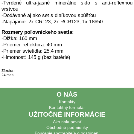
-Tvrdené ultra-jasné minerálne sklo s anti-reflexnou
vrstvou
-Dodávané aj ako set s diaľkovou spúšťou
-Napájanie: 2x CR123, 2x RCR123, 1x 18650
Rozmery poľovníckeho svetla:
-Dĺžka: 160 mm
-Priemer reflektora: 40 mm
-Priemer svietidla: 25,4 mm
-Hmotnosť: 145 g (bez batérie)
Záruka:
24 mes.
O NÁS
Kontakty
Kontaktný formulár
UŽITOČNÉ INFORMÁCIE
Ako nakupovať
Obchodné podmienky
Poučenie spotrebiteľa o odstúpení