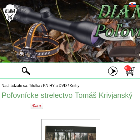
0
Nachádzate sa:
Titulka
/
KNIHY a DVD
/
Knihy
Poľovnícke strelectvo Tomáš Krivjanský