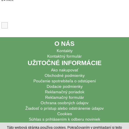
Súvisiace produkty
O NÁS
Kontakty
Kontaktný formulár
UŽITOČNÉ INFORMÁCIE
Ako nakupovať
Obchodné podmienky
Poučenie spotrebiteľa o odstúpení
Dodacie podmienky
Reklamačný poriadok
Reklamačný formulár
Ochrana osobných údajov
Žiadosť o prístup alebo odstránenie údajov
Cookies
Súhlas s prihlásením k odberu noviniek
PODPOROVANÉ PLATBY
Táto webová stránka používa cookies. Pokračovaním v prehliadaní si tejto