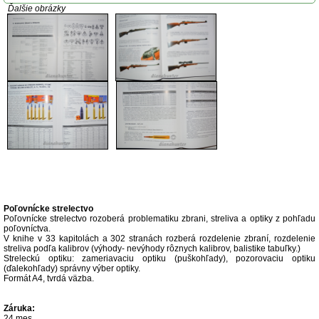
Ďalšie obrázky
Popis produktu
Poľovnícke strelectvo
Poľovnícke strelectvo rozoberá problematiku zbrani, streliva a optiky z pohľadu
poľovníctva.
V knihe v 33 kapitolách a 302 stranách rozberá rozdelenie zbraní, rozdelenie
streliva podľa kalibrov (výhody- nevýhody rôznych kalibrov, balistike tabuľky.)
Streleckú optiku: zameriavaciu optiku (puškohľady), pozorovaciu optiku
(ďalekohľady) správny výber optiky.
Formát A4, tvrdá väzba.
Záruka:
24 mes.