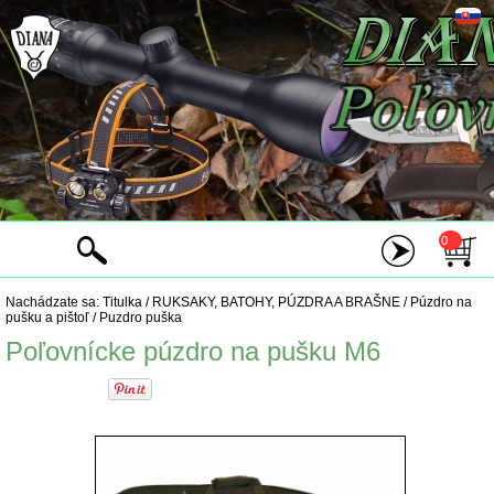
0
Nachádzate sa:
Titulka
/
RUKSAKY, BATOHY, PÚZDRA A BRAŠNE
/
Púzdro na
pušku a pištoľ
/
Puzdro puška
Poľovnícke púzdro na pušku M6