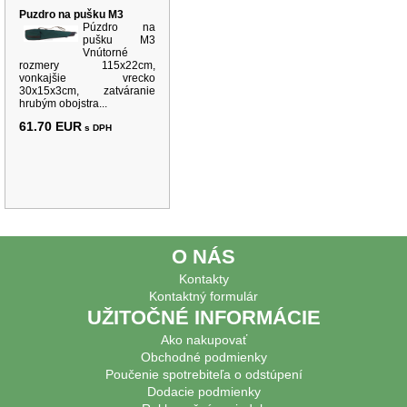
Puzdro na pušku M3
Púzdro na
pušku M3
Vnútorné
rozmery 115x22cm,
vonkajšie vrecko
30x15x3cm, zatváranie
hrubým obojstra...
61.70 EUR
s DPH
O NÁS
Kontakty
Kontaktný formulár
UŽITOČNÉ INFORMÁCIE
Ako nakupovať
Obchodné podmienky
Poučenie spotrebiteľa o odstúpení
Dodacie podmienky