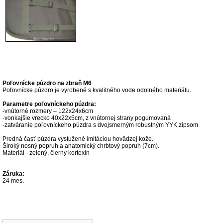
Popis produktu
Poľovnícke púzdro na zbraň M6
Poľovnícke púzdro je vyrobené s kvalitného vode odolného materiálu.
Parametre poľovníckeho púzdra:
-vnútorné rozmery – 122x24x6cm
-vonkajšie vrecko 40x22x5cm, z vnútornej strany pogumovaná
-zatváranie poľovníckeho púzdra s dvojsmerným robustným YYK zipsom
Predná časť púzdra vystužené imitáciou hovädzej kože.
Široký nosný popruh a anatomický chrbtový popruh (7cm).
Materiál - zelený, čierny kortexin
Záruka:
24 mes.
Súvisiace produkty