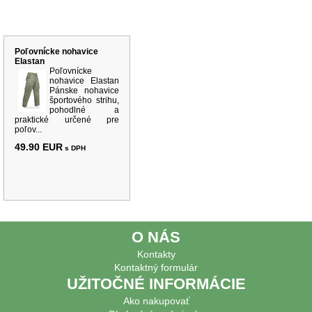
Súvisiace produkty
Poľovnícke nohavice
Elastan
Poľovnícke
nohavice Elastan
Pánske nohavice
športového strihu,
pohodlné a
praktické určené pre
poľov...
49.90 EUR
s DPH
O NÁS
Kontakty
Kontaktný formulár
UŽITOČNÉ INFORMÁCIE
Ako nakupovať