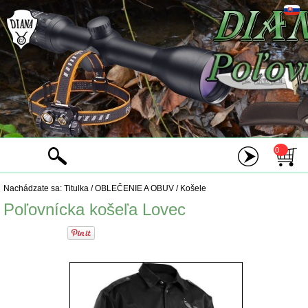
0
Nachádzate sa:
Titulka
/
OBLEČENIE A OBUV
/
Košele
Poľovnícka košeľa Lovec