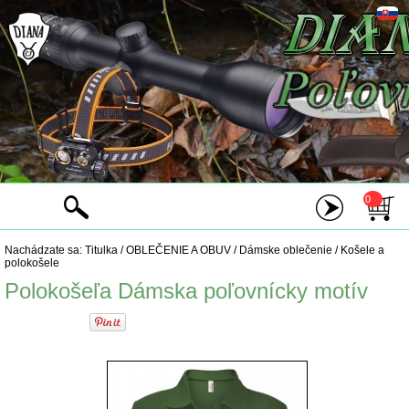
0
Nachádzate sa:
Titulka
/
OBLEČENIE A OBUV
/
Dámske oblečenie
/
Košele a
polokošele
Polokošeľa Dámska poľovnícky motív