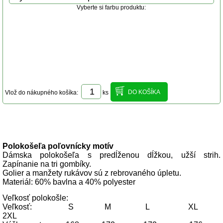
Vyberte si farbu produktu:
Vlož do nákupného košíka:
ks
Popis produktu
Polokošeľa poľovnícky motív
Dámska polokošeľa s predĺženou dĺžkou, užší strih.
Zapínanie na tri gombíky.
Golier a manžety rukávov sú z rebrovaného úpletu.
Materiál: 60% bavlna a 40% polyester
Veľkosť polokošle:
Veľkosť: S M L XL
2XL