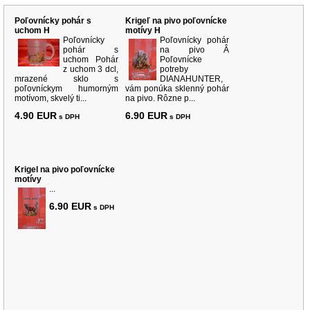
Poľovnícky pohár s
Krigeľ na pivo poľovnícke
uchom H
motívy H
Poľovnícky
Poľovnícky pohár
pohár s
na pivo Â
uchom Pohár
Poľovnícke
z uchom 3 dcl,
potreby
mrazené sklo s
DIANAHUNTER,
poľovníckym humorným
vám ponúka sklenný pohár
motívom, skvelý ti...
na pivo. Rôzne p...
4.90 EUR
6.90 EUR
s DPH
s DPH
Krigel na pivo poľovnícke
motívy
...
6.90 EUR
s DPH