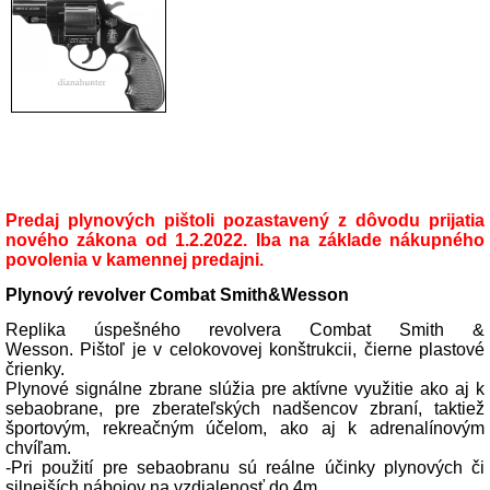
Popis produktu
Predaj plynových pištoli pozastavený z dôvodu prijatia
nového zákona od 1.2.2022. Iba na základe nákupného
povolenia v kamennej predajni.
Plynový revolver Combat Smith&Wesson
Replika úspešného revolvera Combat Smith &
Wesson.
Pištoľ je v celokovovej konštrukcii, čierne plastové
črienky.
Plynové signálne zbrane slúžia pre aktívne využitie ako aj k
sebaobrane, pre zberateľských nadšencov zbraní, taktiež
športovým, rekreačným účelom, ako aj k adrenalínovým
chvíľam.
-Pri použití pre sebaobranu sú reálne účinky plynových či
silnejších nábojov na vzdialenosť do 4m.