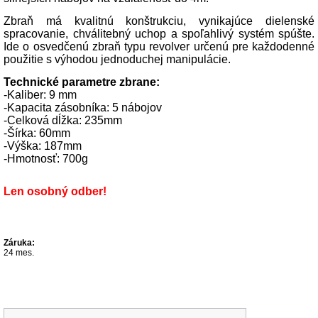
Zbraň má kvalitnú konštrukciu, vynikajúce dielenské
spracovanie, chválitebný uchop a spoľahlivý systém spúšte.
Ide o osvedčenú zbraň typu revolver určenú pre každodenné
použitie s výhodou jednoduchej manipulácie.
Technické parametre zbrane:
-Kaliber: 9 mm
-Kapacita zásobníka: 5 nábojov
-Celková dĺžka: 235mm
-Šírka: 60mm
-Výška: 187mm
-Hmotnosť: 700g
Len osobný odber!
Záruka:
24 mes.
Súvisiace produkty