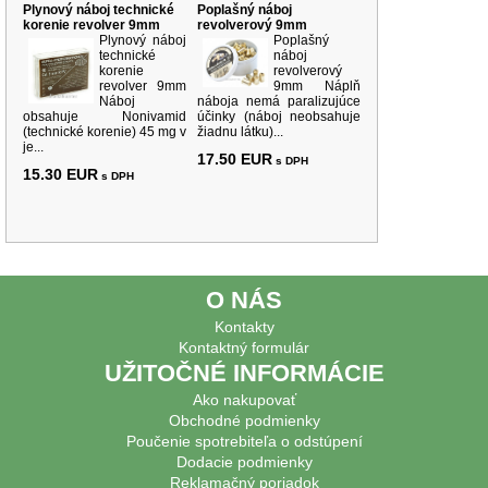
Plynový náboj technické
Poplašný náboj
korenie revolver 9mm
revolverový 9mm
Plynový náboj
Poplašný
technické
náboj
korenie
revolverový
revolver 9mm
9mm Náplň
Náboj
náboja nemá paralizujúce
obsahuje Nonivamid
účinky (náboj neobsahuje
(technické korenie) 45 mg v
žiadnu látku)...
je...
17.50 EUR
s DPH
15.30 EUR
s DPH
O NÁS
Kontakty
Kontaktný formulár
UŽITOČNÉ INFORMÁCIE
Ako nakupovať
Obchodné podmienky
Poučenie spotrebiteľa o odstúpení
Dodacie podmienky
Reklamačný poriadok