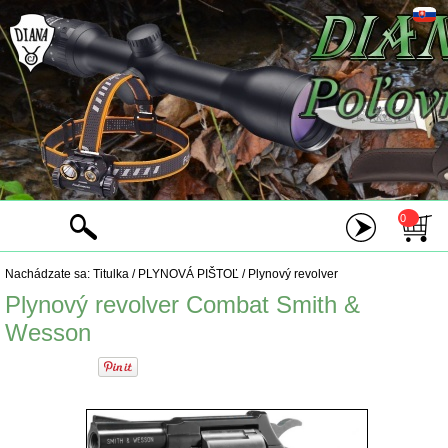
0
Nachádzate sa:
Titulka
/
PLYNOVÁ PIŠTOĽ
/
Plynový revolver
Plynový revolver Combat Smith &
Wesson