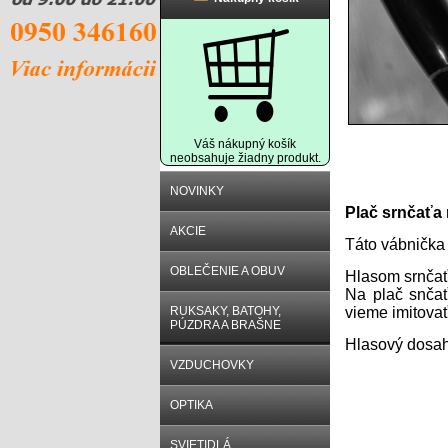
Váš nákupný košík
neobsahuje žiadny produkt.
Popis prod
NOVINKY
Plač srnčaťa
AKCIE
Táto vábnička 
OBLEČENIE A OBUV
Hlasom srnčaťa
Na plač snčať
RUKSAKY, BATOHY,
vieme imitovať
PÚZDRA A BRAŠNE
Hlasový dosah
VZDUCHOVKY
OPTIKA
Súvisiace p
SVIETIDLÁ