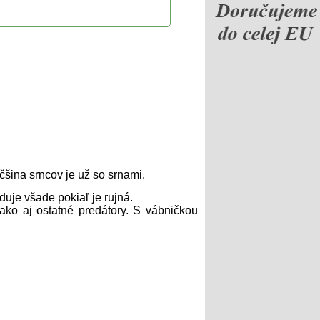
čšina srncov je už so srnami.
uje všade pokiaľ je rujná.
 ako aj ostatné predátory. S vábničkou