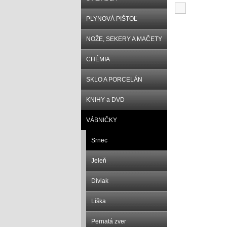
PLYNOVÁ PIŠTOĽ
NOŽE, SEKERY A MAČETY
CHÉMIA
SKLO A PORCELÁN
KNIHY a DVD
VÁBNIČKY
Srnec
Jeleň
Diviak
Líška
Pernatá zver