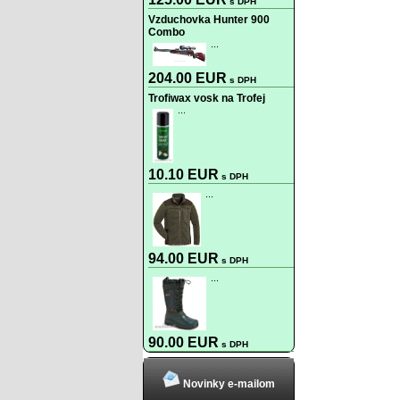
s DPH
Vzduchovka Hunter 900
Combo
...
204.00 EUR
s DPH
Trofiwax vosk na Trofej
...
10.10 EUR
s DPH
...
94.00 EUR
s DPH
...
90.00 EUR
s DPH
Novinky e-mailom