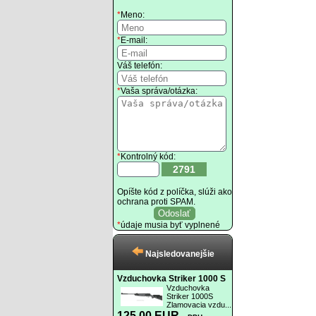
*
Meno:
*
E-mail:
Váš telefón:
*
Vaša správa/otázka:
*
Kontrolný kód:
2791
Opíšte kód z políčka, slúži ako
ochrana proti SPAM.
*
údaje musia byť vyplnené
Najsledovanejšie
Vzduchovka Striker 1000 S
Vzduchovka
Striker 1000S
Zlamovacia vzdu...
125.00 EUR