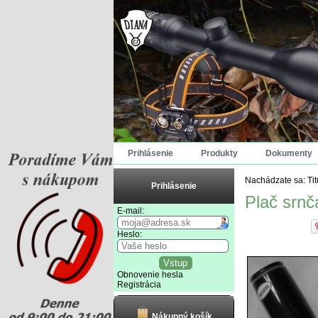
Prihlásenie
Produkty
Dokumenty
Nachádzate sa:
Ti
Prihlásenie
Plač srnč
E-mail:
Heslo:
Obnovenie hesla
Registrácia
Nákupný košík