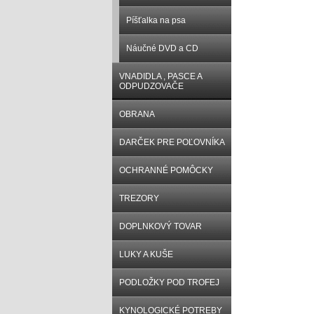
Píšťalka na psa
Náučné DVD a CD
VNADIDLA , PASCE A
ODPUDZOVAČE
OBRANA
DARČEK PRE POĽOVNÍKA
OCHRANNÉ POMÔCKY
TREZORY
DOPLNKOVÝ TOVAR
LUKY A KUŠE
PODLOŽKY POD TROFEJ
KYNOLOGICKÉ POTREBY