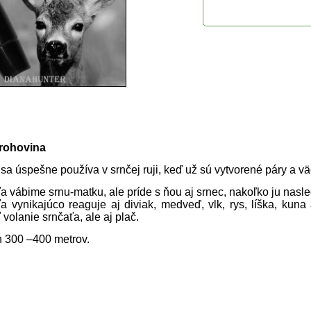
uktu
 rohovina
sa úspešne používa v srnčej ruji, keď už sú vytvorené páry a vä
 vábime srnu-matku, ale príde s ňou aj srnec, nakoľko ju nasled
a vynikajúco reaguje aj diviak, medveď, vlk, rys, líška, kuna
 volanie srnčaťa, ale aj plač.
 300 –400 metrov.
rodukty