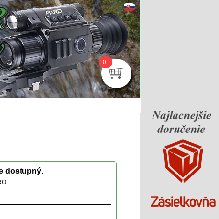
0
je dostupný.
RO