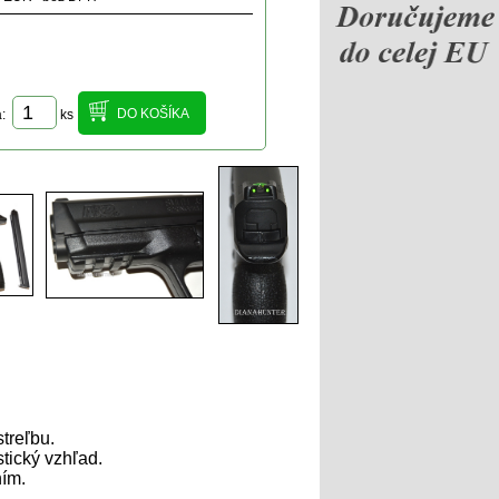
a:
ks
treľbu.
tický vzhľad.
ním.