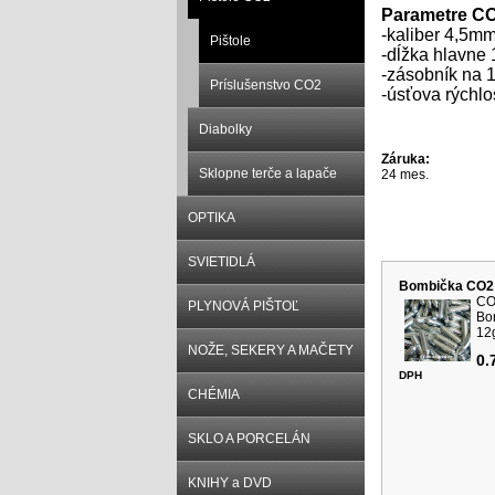
Parametre CO
-kaliber 4,5m
Pištole
-dĺžka hlavn
-zásobník na 1
Príslušenstvo CO2
-úsťova rýchlo
Diabolky
Záruka:
Sklopne terče a lapače
24 mes.
OPTIKA
Súvisiace p
SVIETIDLÁ
Bombička CO2
CO
PLYNOVÁ PIŠTOĽ
Bo
12g
NOŽE, SEKERY A MAČETY
0.
DPH
CHÉMIA
SKLO A PORCELÁN
KNIHY a DVD