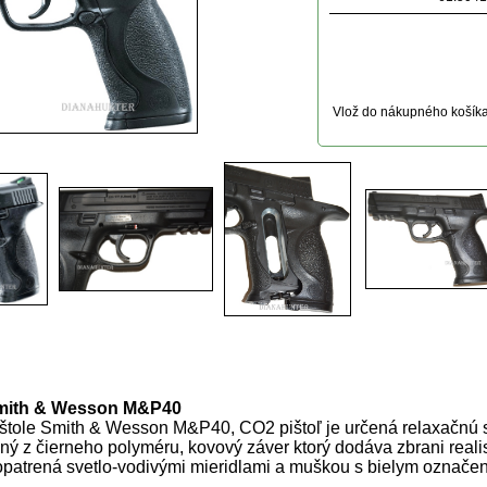
Vlož do nákupného košík
uktu
mith & Wesson M&P40
ištole Smith & Wesson M&P40, CO2 pištoľ je určená relaxačnú s
ý z čierneho polyméru, kovový záver ktorý dodáva zbrani realis
 opatrená svetlo-vodivými mieridlami a muškou s bielym označe