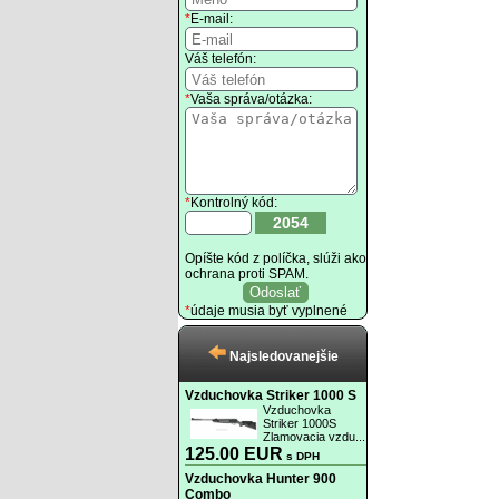
*
E-mail:
Váš telefón:
*
Vaša správa/otázka:
*
Kontrolný kód:
2054
Opíšte kód z políčka, slúži ako
ochrana proti SPAM.
*
údaje musia byť vyplnené
Najsledovanejšie
Vzduchovka Striker 1000 S
Vzduchovka
Striker 1000S
Zlamovacia vzdu...
125.00 EUR
s DPH
Vzduchovka Hunter 900
Combo