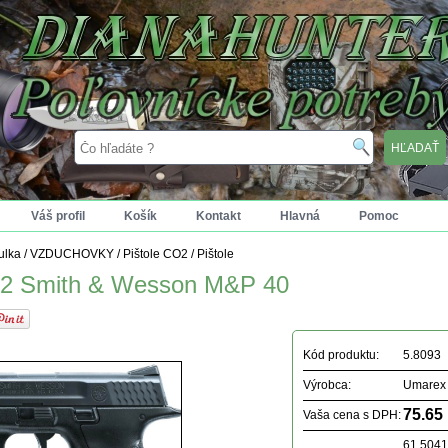
Váš profil
Košík
Kontakt
Hlavná
Pomoc
tulka
/
VZDUCHOVKY
/
Pištole CO2
/
Pištole
O2 Smith & Wesson M&P 40
Kód produktu:
5.8093
Výrobca:
Umarex
75.65
Vaša cena s DPH:
61.504