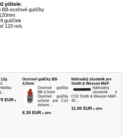
2 pištole:
m BB-oceľové guličky
e 120mm
9 guličiek
sť 120 m/s
rodukty
 12g
Oceľové guličky BB-
Náhradný zásobník pre
2
4,5mm
Smith & Wesson M&P
mbička
Oceľové guličky
Náhradný
...
BB-4,5mm
zásobník k
Oceľové guličky
CO2 Smith & Wesson M&P-
70 EUR
s
určené pre Co2
40....
zbrane....
11.00 EUR
s DPH
6.30 EUR
s DPH