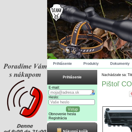
Prihlásenie
Produkty
Dokumenty
Nachádzate sa:
Ti
Prihlásenie
Pištoľ C
E-mail:
Heslo:
Obnovenie hesla
Registrácia
Nákupný košík