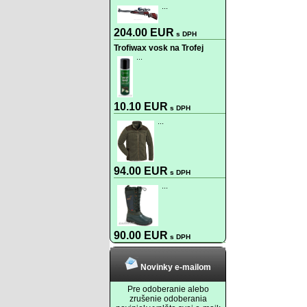
...
204.00 EUR
s DPH
Trofiwax vosk na Trofej
...
10.10 EUR
s DPH
...
94.00 EUR
s DPH
...
90.00 EUR
s DPH
Novinky e-mailom
Pre odoberanie alebo
zrušenie odoberania