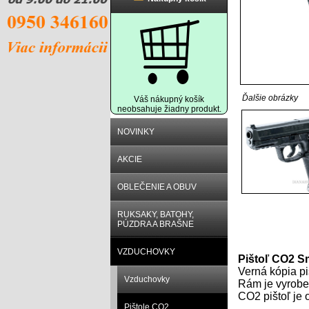
Ďalšie obrázky
Váš nákupný košík
neobsahuje žiadny produkt.
NOVINKY
AKCIE
OBLEČENIE A OBUV
RUKSAKY, BATOHY,
PÚZDRA A BRAŠNE
Popis prod
VZDUCHOVKY
Pištoľ CO2
S
Verná kópia p
Vzduchovky
Rám je vyroben
CO2 pištoľ je
Pištole CO2