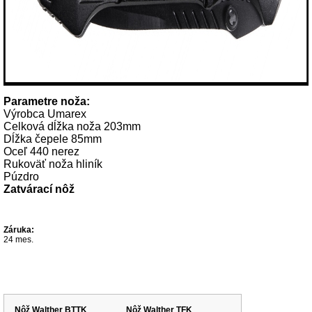
Parametre noža:
Výrobca Umarex
Celková dĺžka noža 203mm
Dĺžka čepele 85mm
Oceľ 440 nerez
Rukoväť noža hliník
Púzdro
Zatvárací nôž
Záruka:
24 mes.
Súvisiace produkty
Nôž Walther BTTK
Nôž Walther TFK