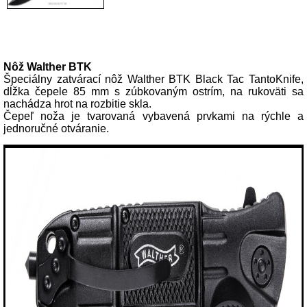
Popis produktu
Nôž Walther BTK
Špeciálny zatvárací nôž Walther BTK Black Tac TantoKnife,
dĺžka čepele 85 mm s zúbkovaným ostrím, na rukoväti sa
nachádza hrot na rozbitie skla.
Čepeľ noža je tvarovaná vybavená prvkami na rýchle a
jednoručné otváranie.