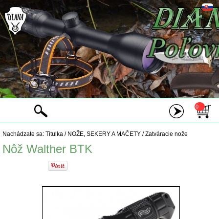
0
Nachádzate sa:
Titulka
/
NOŽE, SEKERY A MAČETY
/
Zatváracie nože
Nôž Walther BTK