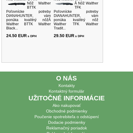
Nôž Walther
Â Nôž Walther
BTTK
TFK
Poľovnícke potreby
Poľovnícke potreby
DIANAHUNTER, vám
DIANAHUNTER, vám
ponúka kvalitný nôžÂ
ponúka kvalitný nôž
Walther BTTK Walther
Walther TFK Walther
Black...
Tradit...
24.50 EUR
29.50 EUR
s DPH
s DPH
O NÁS
Kontakty
Kontaktný formulár
UŽITOČNÉ INFORMÁCIE
Ako nakupovať
Obchodné podmienky
Poučenie spotrebiteľa o odstúpení
Dodacie podmienky
Reklamačný poriadok