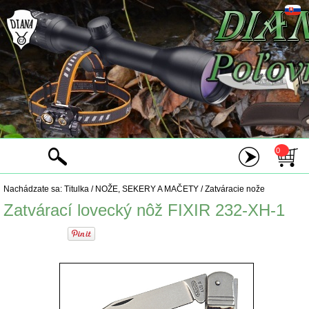
0
Nachádzate sa:
Titulka
/
NOŽE, SEKERY A MAČETY
/
Zatváracie nože
Zatvárací lovecký nôž FIXIR 232-XH-1