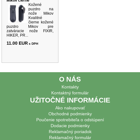
Mikov čierne
Kožené
puzdro na
nože Mikov
Kvalitné
čierne kožené
puzdro Mikov pre
zatváracie nože FIXIR,
HIKER, PR...
11.00 EUR
s DPH
O NÁS
Kontakty
Kontaktný formulár
UŽITOČNÉ INFORMÁCIE
Ako nakupovať
Obchodné podmienky
Poučenie spotrebiteľa o odstúpení
Dodacie podmienky
Reklamačný poriadok
Reklamačný formulár