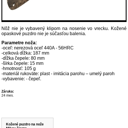
Nôž nie je vybavený klipom na nosenie vo vrecku. Kožené
opaskové puzdro nie je súčasťou balenia.
Parametre noža:
-oceľ: nerezová oceľ 440A - 56HRC
-celková dĺžka: 187 mm
-dĺžka čepele: 80 mm
-šírka čepele: 15 mm
-hmotnosť: 105 g
-materiál rukoväte: plast - imitácia parohu – umelý paroh
-vybavenie: - čepeľ.
Záruka:
24 mes.
Súvisiace produkty
Kožené puzdro na nože